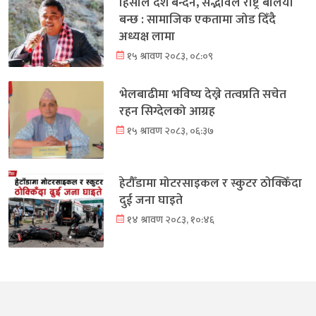
हिंसाले देश बन्दैन, सद्भावले राष्ट्र बलियो
बन्छ : सामाजिक एकतामा जोड दिँदै
अध्यक्ष लामा
१५ श्रावण २०८३, ०८:०९
भेलबाढीमा भविष्य देख्ने तत्वप्रति सचेत
रहन सिग्देलको आग्रह
१५ श्रावण २०८३, ०६:३७
हेटौँडामा मोटरसाइकल र स्कुटर ठोक्किँदा
दुई जना घाइते
१४ श्रावण २०८३, १०:४६