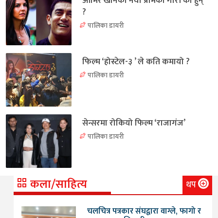
आमिर खानको नयाँ प्रेमिका गौरी को हुन्
?
पालिका डायरी
फिल्म ‘होस्टेल-३ ’ ले कति कमायो ?
पालिका डायरी
सेन्सरमा रोकियो फिल्म ‘राजागंज’
पालिका डायरी
कला/साहित्य
थप
चलचित्र पत्रकार संघद्वारा वाग्ले, फागो र