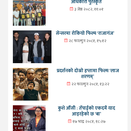
अधिकारी पुरस्कृत
३ जेष्ठ २०८२, ११:०१
सेन्सरमा रोकियो फिल्म ‘राजागंज’
२८ फाल्गुन २०८१, १५:१२
प्रदर्शनको दोस्रो हप्तामा फिल्म ‘लाज
शरणम्’
२२ फाल्गुन २०८१, १३:२२
कुशे औँसी : तँपाईको एकदमै याद
आइरहेको छ ‘बा’
१७ भाद्र २०८१, १८:२७