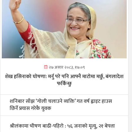
२७ असार २०८३, १७:०९
शेख हसिनाको घोषणा: मर्नु परे पनि आफ्नै माटोमा मर्छु, बंगलादेश
फर्किन्छु
शनिबार साँझ ‘गोली चलाउने व्यक्ति’ गत वर्ष ह्वाइट हाउस
छिर्ने प्रयास गरेकै युवक
श्रीलंकामा भीषण बाढी-पहिरो : ५६ जनाको मृत्यु, २१ बेपत्ता