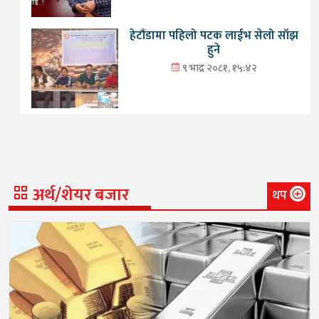
हेटौंडामा पहिलो पटक लाईभ सेलो साँझ
हुने
९ भाद्र २०८१, १५:४२
अर्थ/शेयर बजार
थप