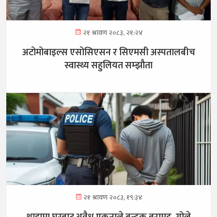
२१ श्रावण २०८३, २१:२४
अटोमोबाइल्स एसोसिएसन र सिएमसी अस्पतालबीच
स्वास्थ्य सहुलियत सम्झौता
२१ श्रावण २०८३, १९:३४
थाहामा घरबाट अवैध एकनाले बन्दुक बरामद, गोले