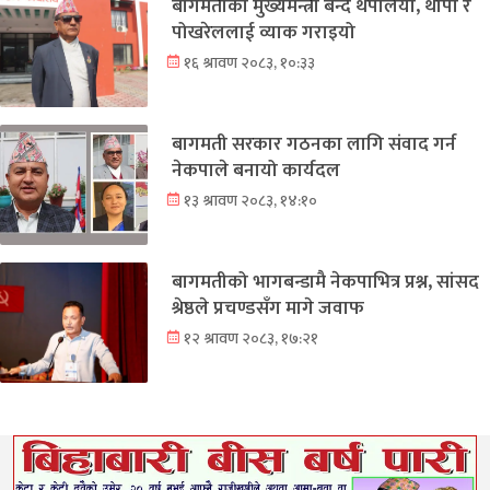
बागमतीको मुख्यमन्त्री बन्दै थपलिया, थापा र
पोखरेललाई व्याक गराइयो
१६ श्रावण २०८३, १०:३३
बागमती सरकार गठनका लागि संवाद गर्न
नेकपाले बनायो कार्यदल
१३ श्रावण २०८३, १४:१०
बागमतीको भागबन्डामै नेकपाभित्र प्रश्न, सांसद
श्रेष्ठले प्रचण्डसँग मागे जवाफ
१२ श्रावण २०८३, १७:२१