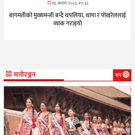
१६ श्रावण २०८३, १०:३३
बागमतीको मुख्यमन्त्री बन्दै थपलिया, थापा र पोखरेललाई
व्याक गराइयो
मनोरञ्जन
थप