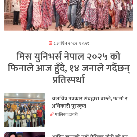
८ आश्विन २०८२, १२:५९
मिस युनिभर्स नेपाल २०२५ को
फिनाले आज हुँदै, १४ जनाले गर्दैछन्
प्रतिस्पर्धा
चलचित्र पत्रकार संघद्वारा वाग्ले, फागो र
अधिकारी पुरस्कृत
पालिका डायरी