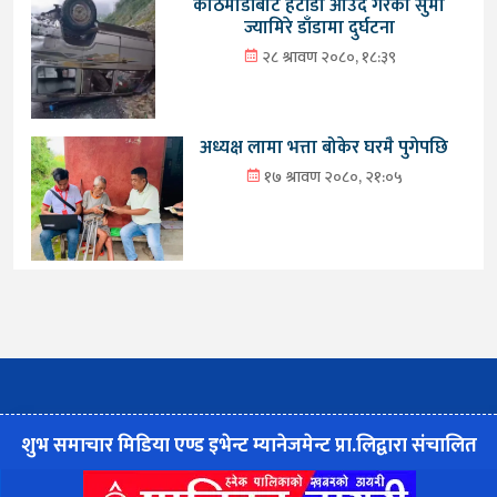
काठमाडौंबाट हेटौंडा आउँदै गरेको सुमो
ज्यामिरे डाँडामा दुर्घटना
२८ श्रावण २०८०, १८:३९
अध्यक्ष लामा भत्ता बोकेर घरमै पुगेपछि
१७ श्रावण २०८०, २१:०५
शुभ समाचार मिडिया एण्ड इभेन्ट म्यानेजमेन्ट प्रा.लिद्वारा संचालित