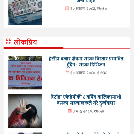
जना घाइते
२० श्रावण २०८३, १७:३०
लोकप्रिय
हेटौंडा बजार क्षेत्रमा सडक विस्तार प्रभावित
हुँदैन : सडक डिभिजन
१० श्रावण २०८०, १४:३८
हेटौंडा एकेडेमीकी ८ वर्षिय बालिकामाथी
बसका सहचालकले गरे दुर्व्यवहार
३ भाद्र २०८०, १७:५४