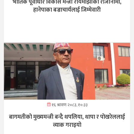
भौतिक पूर्वाधार विकास मन्त्री रायमाझीको राजीनामा,
हानेपाका बज्राचार्यलाई जिम्मेवारी
१६ श्रावण २०८३, १०:३३
बागमतीको मुख्यमन्त्री बन्दै थपलिया, थापा र पोखरेललाई
व्याक गराइयो