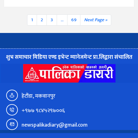
1
2
3
...
69
Next Page »
शुभ समाचार मिडिया एण्ड इभेन्ट म्यानेजमेन्ट प्रा.लिद्वारा संचालित
हेटौंडा, मकवानपुर
+९७७ ९८४५२९७००६
newspalikadiary@gmail.com