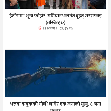
हेटौँडामा ‘शून्य फोहोर’ अभियानअन्तर्गत बृहत् सरसफाइ
(तस्बिरहरु)
२३ श्रावण २०८३, १४:१७
भरुवा बन्दुकको गोली लागेर एक जनाको मृत्यु, ६ जना
पक्राउ