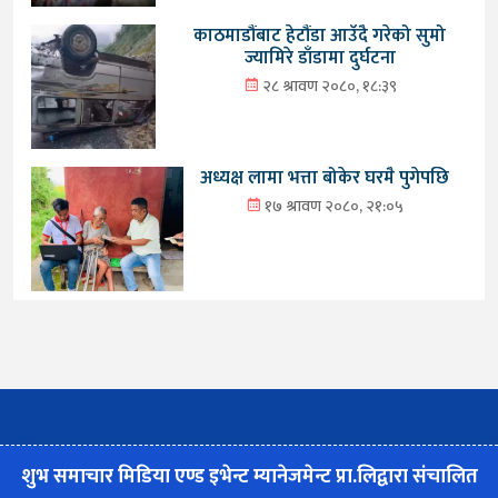
काठमाडौंबाट हेटौंडा आउँदै गरेको सुमो
ज्यामिरे डाँडामा दुर्घटना
२८ श्रावण २०८०, १८:३९
अध्यक्ष लामा भत्ता बोकेर घरमै पुगेपछि
१७ श्रावण २०८०, २१:०५
शुभ समाचार मिडिया एण्ड इभेन्ट म्यानेजमेन्ट प्रा.लिद्वारा संचालित