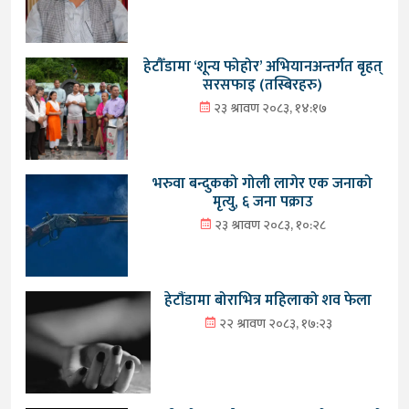
हेटौँडामा ‘शून्य फोहोर’ अभियानअन्तर्गत बृहत्
सरसफाइ (तस्बिरहरु)
२३ श्रावण २०८३, १४:१७
भरुवा बन्दुकको गोली लागेर एक जनाको
मृत्यु, ६ जना पक्राउ
२३ श्रावण २०८३, १०:२८
हेटौंडामा बोराभित्र महिलाको शव फेला
२२ श्रावण २०८३, १७:२३