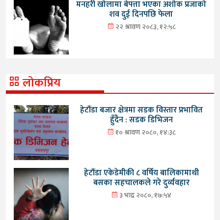
मनहरी खोलामा बेपत्ता भएका अशोक प्रजाको
शव दुई दिनपछि फेला
२२ श्रावण २०८३, १२:५८
लोकप्रिय
हेटौंडा बजार क्षेत्रमा सडक विस्तार प्रभावित
हुँदैन : सडक डिभिजन
१० श्रावण २०८०, १४:३८
हेटौंडा एकेडेमीकी ८ वर्षिय बालिकामाथी
बसका सहचालकले गरे दुर्व्यवहार
३ भाद्र २०८०, १७:५४