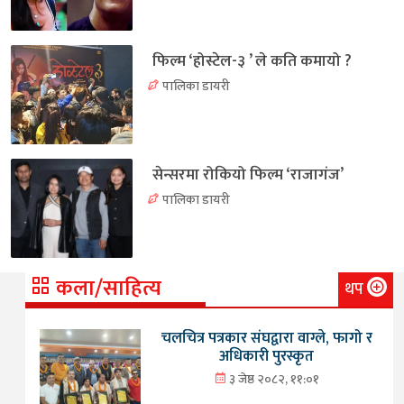
फिल्म ‘होस्टेल-३ ’ ले कति कमायो ?
पालिका डायरी
सेन्सरमा रोकियो फिल्म ‘राजागंज’
पालिका डायरी
कला/साहित्य
थप
चलचित्र पत्रकार संघद्वारा वाग्ले, फागो र
अधिकारी पुरस्कृत
३ जेष्ठ २०८२, ११:०१