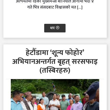
अल्पमतमा रहेका मुख्यमन्त्री बानियाँले आगामी भदौ ४
गते भित्र संसदबाट विश्वासको मत […]
थप
हेटौँडामा ‘शून्य फोहोर’
अभियानअन्तर्गत बृहत् सरसफाइ
(तस्बिरहरु)