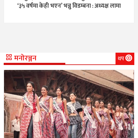
‘३५ वर्षमा केही भएन’ भन्नु विडम्बना : अध्यक्ष लामा
मनोरञ्जन
थप