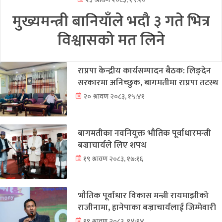
मुख्यमन्त्री बानियाँले भदौ ३ गते भित्र
विश्वासको मत लिने
राप्रपा केन्द्रीय कार्यसम्पादन बैठक: लिङ्देन
सरकारमा अनिच्छुक, बागमतीमा राप्रपा तटस्थ
२० श्रावण २०८३, १५:४१
बागमतीका नवनियुक्त भौतिक पूर्वाधारमन्त्री
बज्राचार्यले लिए शपथ
१९ श्रावण २०८३, १७:१६
भौतिक पूर्वाधार विकास मन्त्री रायमाझीको
राजीनामा, हानेपाका बज्राचार्यलाई जिम्मेवारी
१९ श्रावण २०८३, १४:१४