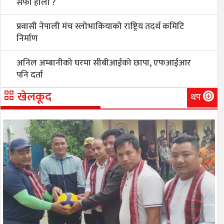
सफा होला ?
प्रवासी नेपाली मंच स्लोभाकियाको राष्ट्रिय तदर्थ कमिटि
निर्माण
अनिल अम्बानीको घरमा सीबीआईको छापा, एफआईआर
पनि दर्ता
खेलकूद
थप