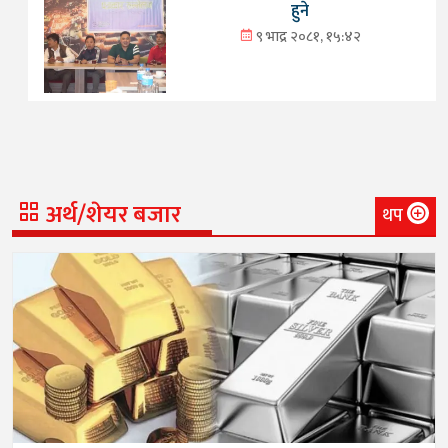
हुने
९ भाद्र २०८१, १५:४२
अर्थ/शेयर बजार
थप