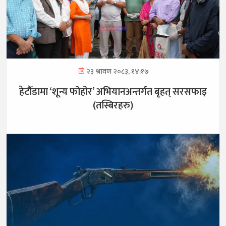
२३ श्रावण २०८३, १४:१७
हेटौँडामा ‘शून्य फोहोर’ अभियानअन्तर्गत बृहत् सरसफाइ
(तस्बिरहरु)