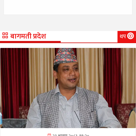
बागमती प्रदेश
थप
२३ श्रावण २०८३, १९:२०