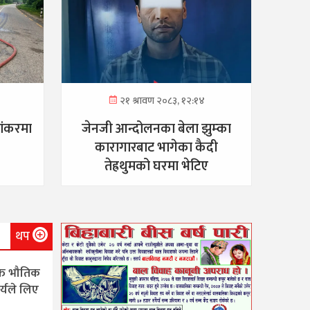
२१ श्रावण २०८३, १२:१४
यांकरमा
जेनजी आन्दोलनका बेला झुम्का
कारागारबाट भागेका कैदी
तेह्रथुमको घरमा भेटिए
थप
्त भौतिक
चार्यले लिए