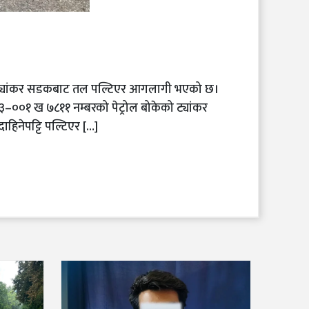
को ट्यांकर सडकबाट तल पल्टिएर आगलागी भएको छ।
०३–००१ ख ७८११ नम्बरको पेट्रोल बोकेको ट्यांकर
हिनेपट्टि पल्टिएर […]