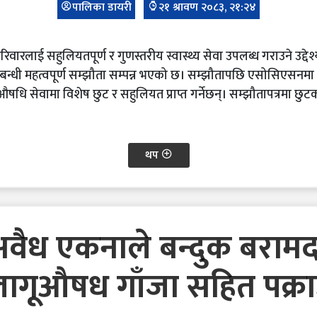
पालिका डायरी
२१ श्रावण २०८३, २१:२४
वारलाई सहुलियतपूर्ण र गुणस्तरीय स्वास्थ्य सेवा उपलब्ध गराउने उद्
म्बन्धी महत्वपूर्ण सम्झौता सम्पन्न भएको छ। सम्झौतापछि एसोसिएसनम
 सेवामा विशेष छुट र सहुलियत प्राप्त गर्नेछन्। सम्झौतापत्रमा छुटको
थप
वैध एकनाले बन्दुक बराम
ागूऔषध गाँजा सहित पक्र