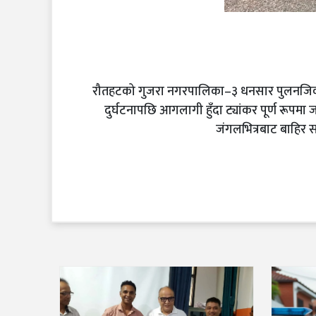
रौतहटको गुजरा नगरपालिका–३ धनसार पुलनजिक पू
दुर्घटनापछि आगलागी हुँदा ट्यांकर पूर्ण रूपम
जंगलभित्रबाट बाहिर स