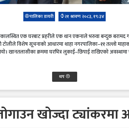
पालिका डायरी
२१ श्रावण २०८३, १९:३४
ालस्थित एक घरबाट प्रहरीले एक थान एकनाले भरुवा बन्दुक बरामद ग
हरी टोलीले विशेष सूचनाको आधारमा थाहा नगरपालिका–११ तल्लो माहाक
यो। खानतलासीका क्रममा घरभित्र लुकाई–छिपाई राखिएको अवस्थामा
थप
 जोगाउन खोज्दा ट्यांकरमा 