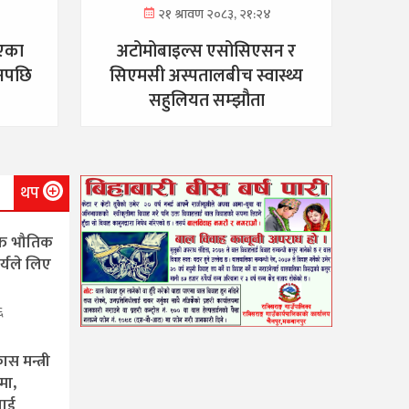
२१ श्रावण २०८३, २१:२४
भएका
अटोमोबाइल्स एसोसिएसन र
िनपछि
सिएमसी अस्पतालबीच स्वास्थ्य
सहुलियत सम्झौता
थप
्त भौतिक
चार्यले लिए
६
स मन्त्री
मा,
लाई