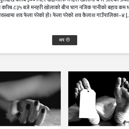
ुलदेखि करिब ३०० मिटर दक्षिणतर्फ मनहरी खोलामा बगेर आएको अवस्था
हान करिब ८ः३५ बजे मनहरी खोलाको बीच भाग नजिक पानीको बहाव कम भ
वस्थामा शव फेला परेको हो। फेला परेको शव कैलाश गाउँपालिका–४ [
थप