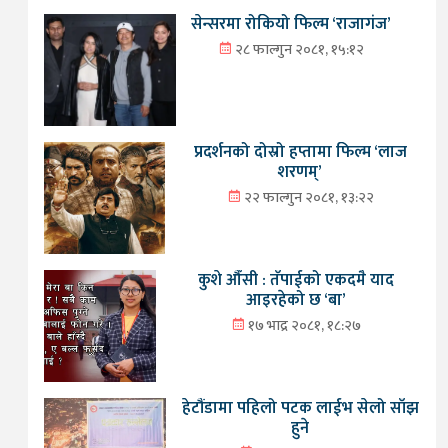
सेन्सरमा रोकियो फिल्म ‘राजागंज’
२८ फाल्गुन २०८१, १५:१२
प्रदर्शनको दोस्रो हप्तामा फिल्म ‘लाज
शरणम्’
२२ फाल्गुन २०८१, १३:२२
कुशे औँसी : तँपाईको एकदमै याद
आइरहेको छ ‘बा’
१७ भाद्र २०८१, १८:२७
हेटौंडामा पहिलो पटक लाईभ सेलो साँझ
हुने