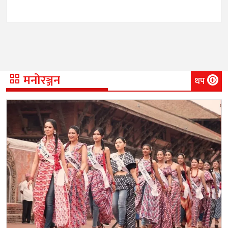
मनोरञ्जन
थप