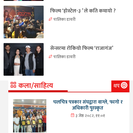
फिल्म ‘होस्टेल-३ ’ ले कति कमायो ?
पालिका डायरी
सेन्सरमा रोकियो फिल्म ‘राजागंज’
पालिका डायरी
कला/साहित्य
थप
चलचित्र पत्रकार संघद्वारा वाग्ले, फागो र
अधिकारी पुरस्कृत
३ जेष्ठ २०८२, ११:०१