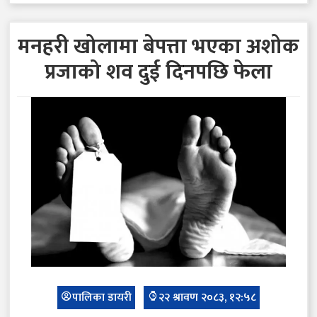
मनहरी खोलामा बेपत्ता भएका अशोक
प्रजाको शव दुई दिनपछि फेला
पालिका डायरी
२२ श्रावण २०८३, १२:५८