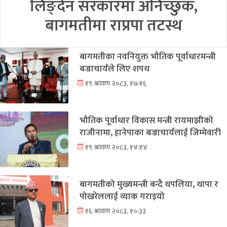
लिङ्देन सरकारमा अनिच्छुक,
बागमतीमा राप्रपा तटस्थ
बागमतीका नवनियुक्त भौतिक पूर्वाधारमन्त्री
बज्राचार्यले लिए शपथ
१९ श्रावण २०८३, १७:१६
भौतिक पूर्वाधार विकास मन्त्री रायमाझीको
राजीनामा, हानेपाका बज्राचार्यलाई जिम्मेवारी
१९ श्रावण २०८३, १४:१४
बागमतीको मुख्यमन्त्री बन्दै थपलिया, थापा र
पोखरेललाई व्याक गराइयो
१६ श्रावण २०८३, १०:३३