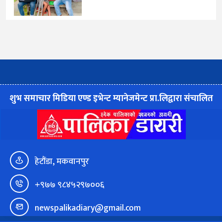
शुभ समाचार मिडिया एण्ड इभेन्ट म्यानेजमेन्ट प्रा.लिद्वारा संचालित
हेटौंडा, मकवानपुर
+९७७ ९८४५२९७००६
newspalikadiary@gmail.com