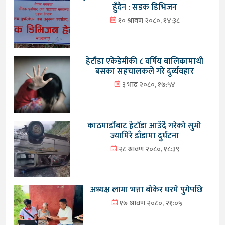
हुँदैन : सडक डिभिजन
१० श्रावण २०८०, १४:३८
हेटौंडा एकेडेमीकी ८ वर्षिय बालिकामाथी
बसका सहचालकले गरे दुर्व्यवहार
३ भाद्र २०८०, १७:५४
काठमाडौंबाट हेटौंडा आउँदै गरेको सुमो
ज्यामिरे डाँडामा दुर्घटना
२८ श्रावण २०८०, १८:३९
अध्यक्ष लामा भत्ता बोकेर घरमै पुगेपछि
१७ श्रावण २०८०, २१:०५