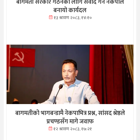
बागमती सरकार गठनका लागि संवाद गर्न नेकपाले
बनायो कार्यदल
१३ श्रावण २०८३, १४:१०
बागमतीको भागबन्डामै नेकपाभित्र प्रश्न, सांसद श्रेष्ठले
प्रचण्डसँग मागे जवाफ
१२ श्रावण २०८३, १७:२१