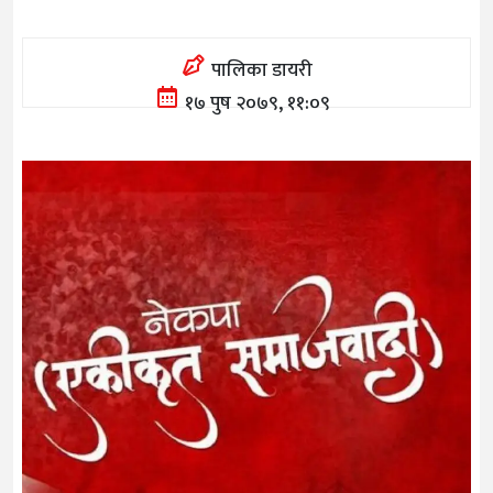
पालिका डायरी
१७ पुष २०७९, ११:०९