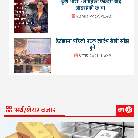
कुशे औँसी : तँपाईको एकदमै याद
आइरहेको छ ‘बा’
१७ भाद्र २०८१, १८:२७
हेटौंडामा पहिलो पटक लाईभ सेलो साँझ
हुने
९ भाद्र २०८१, १५:४२
अर्थ/शेयर बजार
थप