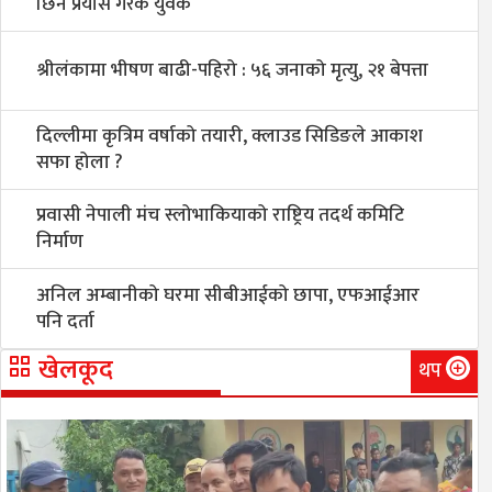
छिर्ने प्रयास गरेकै युवक
श्रीलंकामा भीषण बाढी-पहिरो : ५६ जनाको मृत्यु, २१ बेपत्ता
दिल्लीमा कृत्रिम वर्षाको तयारी, क्लाउड सिडिङले आकाश
सफा होला ?
प्रवासी नेपाली मंच स्लोभाकियाको राष्ट्रिय तदर्थ कमिटि
निर्माण
अनिल अम्बानीको घरमा सीबीआईको छापा, एफआईआर
पनि दर्ता
खेलकूद
थप