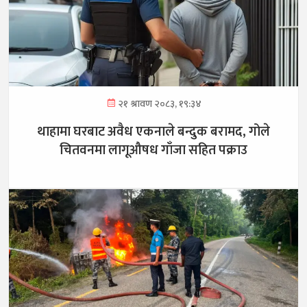
२१ श्रावण २०८३, १९:३४
थाहामा घरबाट अवैध एकनाले बन्दुक बरामद, गोले
चितवनमा लागूऔषध गाँजा सहित पक्राउ