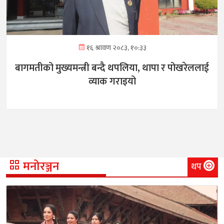
१६ श्रावण २०८३, १०:३३
बागमतीको मुख्यमन्त्री बन्दै थपलिया, थापा र पोखरेललाई
व्याक गराइयो
मनोरञ्जन
थप