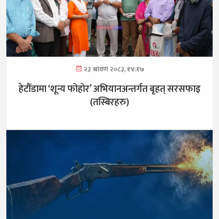
२३ श्रावण २०८३, १४:१७
हेटौँडामा ‘शून्य फोहोर’ अभियानअन्तर्गत बृहत् सरसफाइ
(तस्बिरहरु)