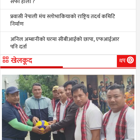
सफा होला ?
प्रवासी नेपाली मंच स्लोभाकियाको राष्ट्रिय तदर्थ कमिटि
निर्माण
अनिल अम्बानीको घरमा सीबीआईको छापा, एफआईआर
पनि दर्ता
खेलकूद
थप