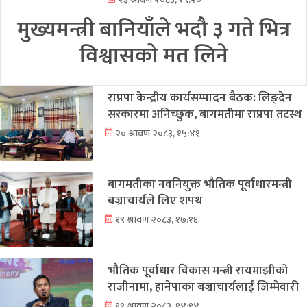
मुख्यमन्त्री बानियाँले भदौ ३ गते भित्र
विश्वासको मत लिने
राप्रपा केन्द्रीय कार्यसम्पादन बैठक: लिङ्देन
सरकारमा अनिच्छुक, बागमतीमा राप्रपा तटस्थ
२० श्रावण २०८३, १५:४१
बागमतीका नवनियुक्त भौतिक पूर्वाधारमन्त्री
बज्राचार्यले लिए शपथ
१९ श्रावण २०८३, १७:१६
भौतिक पूर्वाधार विकास मन्त्री रायमाझीको
राजीनामा, हानेपाका बज्राचार्यलाई जिम्मेवारी
१९ श्रावण २०८३, १४:१४