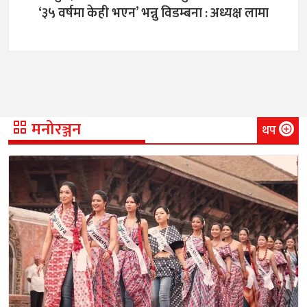
‘३५ वर्षमा केही भएन’ भन्नु विडम्बना : अध्यक्ष लामा
मनोरञ्जन
थप