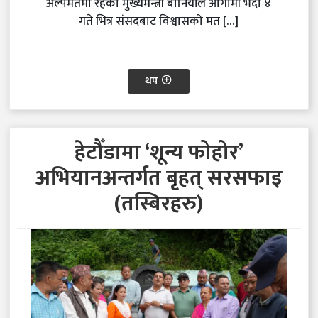
अल्पमतमा रहेका मुख्यमन्त्री बानियाँले आगामी भदौ ४
गते भित्र संसदबाट विश्वासको मत […]
थप
हेटौँडामा ‘शून्य फोहोर’
अभियानअन्तर्गत बृहत् सरसफाइ
(तस्बिरहरु)