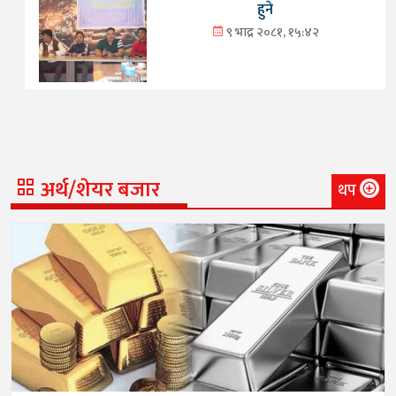
हुने
९ भाद्र २०८१, १५:४२
अर्थ/शेयर बजार
थप