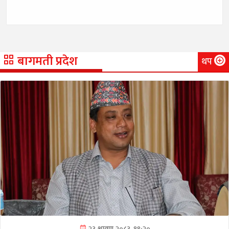
बागमती प्रदेश
थप
२३ श्रावण २०८३, १९:२०