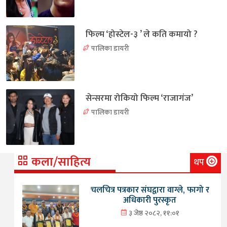
फिल्म ‘होस्टेल-३ ’ ले कति कमायो ?
पालिका डायरी
सेन्सरमा रोकियो फिल्म ‘राजागंज’
पालिका डायरी
कला/साहित्य
थप
चलचित्र पत्रकार संघद्वारा वाग्ले, फागो र
अधिकारी पुरस्कृत
३ जेष्ठ २०८२, ११:०१