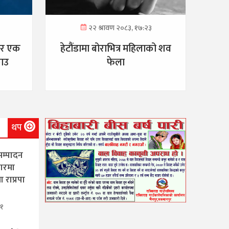
२२ श्रावण २०८३, १७:२३
ेर एक
हेटौंडामा बोराभित्र महिलाको शव
राउ
फेला
थप
यसम्पादन
ारमा
 राप्रपा
४१