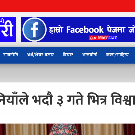
राजनीति
अर्थ/शेयर बजार
विचार
अन्तर्वार्ता
कला/साहित्य
ानियाँले भदौ ३ गते भित्र वि