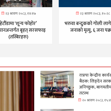
२३ श्रावण २०८३, १४:१७
२३ श्रावण २०८३, १०:२८
हेटौँडामा ‘शून्य फोहोर’
भरुवा बन्दुकको गोली लाग
ानअन्तर्गत बृहत् सरसफाइ
जनाको मृत्यु, ६ जना पक्
(तस्बिरहरु)
राप्रपा केन्द्रीय कार्
बैठक: लिङ्देन सरक
अनिच्छुक, बागमतीमा
तटस्थ
२० श्रावण २०८३, १५: