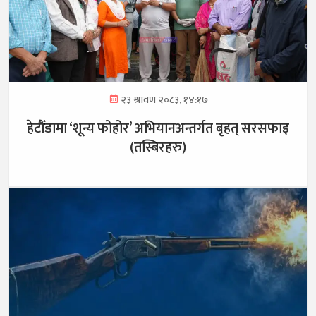
२३ श्रावण २०८३, १४:१७
हेटौँडामा ‘शून्य फोहोर’ अभियानअन्तर्गत बृहत् सरसफाइ
(तस्बिरहरु)