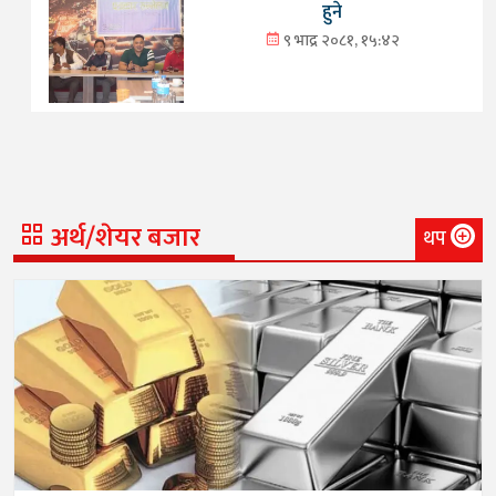
हुने
९ भाद्र २०८१, १५:४२
अर्थ/शेयर बजार
थप