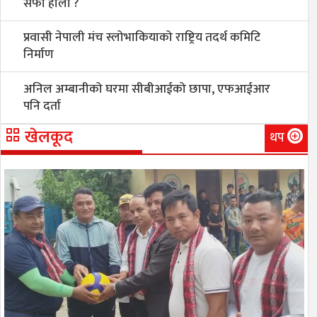
सफा होला ?
प्रवासी नेपाली मंच स्लोभाकियाको राष्ट्रिय तदर्थ कमिटि
निर्माण
अनिल अम्बानीको घरमा सीबीआईको छापा, एफआईआर
पनि दर्ता
खेलकूद
थप