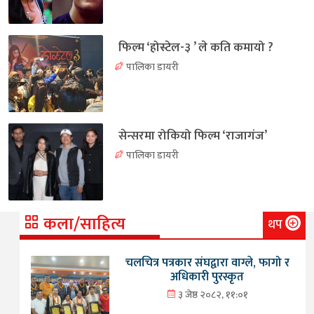
फिल्म ‘होस्टेल-३ ’ ले कति कमायो ?
पालिका डायरी
सेन्सरमा रोकियो फिल्म ‘राजागंज’
पालिका डायरी
कला/साहित्य
थप
चलचित्र पत्रकार संघद्वारा वाग्ले, फागो र
अधिकारी पुरस्कृत
३ जेष्ठ २०८२, ११:०१