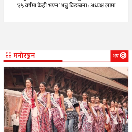
‘३५ वर्षमा केही भएन’ भन्नु विडम्बना : अध्यक्ष लामा
मनोरञ्जन
थप