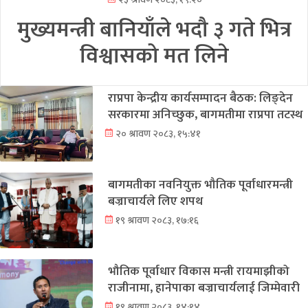
मुख्यमन्त्री बानियाँले भदौ ३ गते भित्र
विश्वासको मत लिने
राप्रपा केन्द्रीय कार्यसम्पादन बैठक: लिङ्देन
सरकारमा अनिच्छुक, बागमतीमा राप्रपा तटस्थ
२० श्रावण २०८३, १५:४१
बागमतीका नवनियुक्त भौतिक पूर्वाधारमन्त्री
बज्राचार्यले लिए शपथ
१९ श्रावण २०८३, १७:१६
भौतिक पूर्वाधार विकास मन्त्री रायमाझीको
राजीनामा, हानेपाका बज्राचार्यलाई जिम्मेवारी
१९ श्रावण २०८३, १४:१४