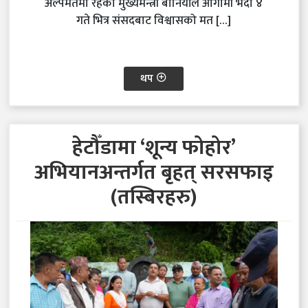
अल्पमतमा रहेका मुख्यमन्त्री बानियाँले आगामी भदौ ४
गते भित्र संसदबाट विश्वासको मत […]
थप
हेटौँडामा ‘शून्य फोहोर’
अभियानअन्तर्गत बृहत् सरसफाइ
(तस्बिरहरु)