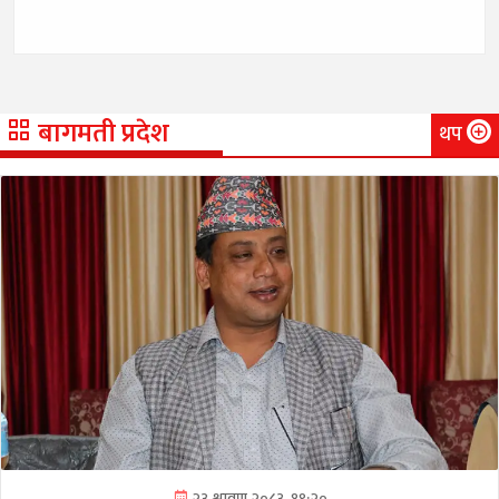
बागमती प्रदेश
थप
२३ श्रावण २०८३, १९:२०