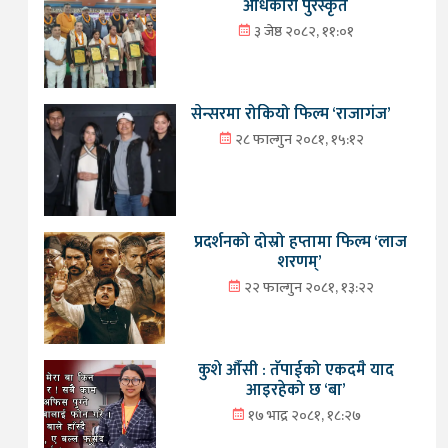
अधिकारी पुरस्कृत
३ जेष्ठ २०८२, ११:०१
सेन्सरमा रोकियो फिल्म ‘राजागंज’
२८ फाल्गुन २०८१, १५:१२
प्रदर्शनको दोस्रो हप्तामा फिल्म ‘लाज
शरणम्’
२२ फाल्गुन २०८१, १३:२२
कुशे औँसी : तँपाईको एकदमै याद
आइरहेको छ ‘बा’
१७ भाद्र २०८१, १८:२७