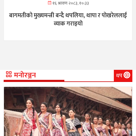
१६ श्रावण २०८३, १०:३३
बागमतीको मुख्यमन्त्री बन्दै थपलिया, थापा र पोखरेललाई
व्याक गराइयो
मनोरञ्जन
थप