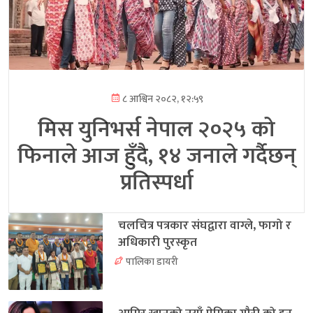
८ आश्विन २०८२, १२:५९
मिस युनिभर्स नेपाल २०२५ को
फिनाले आज हुँदै, १४ जनाले गर्दैछन्
प्रतिस्पर्धा
चलचित्र पत्रकार संघद्वारा वाग्ले, फागो र
अधिकारी पुरस्कृत
पालिका डायरी