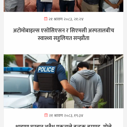
२१ श्रावण २०८३, २१:२४
अटोमोबाइल्स एसोसिएसन र सिएमसी अस्पतालबीच
स्वास्थ्य सहुलियत सम्झौता
२१ श्रावण २०८३, १९:३४
थाहामा घरबाट अवैध एकनाले बन्दुक बरामद, गोले