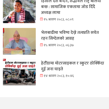
हिंसाले देश बन्दैन, सद्भावले राष्ट्र बलियो
बन्छ : सामाजिक एकतामा जोड दिँदै
अध्यक्ष लामा
१५ श्रावण २०८३, ०८:०९
भेलबाढीमा भविष्य देख्ने तत्वप्रति सचेत
रहन सिग्देलको आग्रह
१५ श्रावण २०८३, ०६:३७
हेटौँडामा मोटरसाइकल र स्कुटर ठोक्किँदा
दुई जना घाइते
१४ श्रावण २०८३, १०:४६