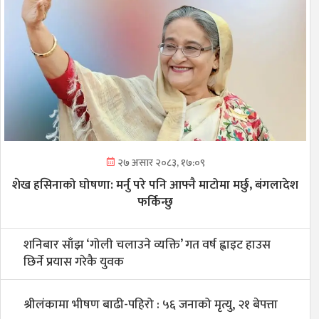
२७ असार २०८३, १७:०९
शेख हसिनाको घोषणा: मर्नु परे पनि आफ्नै माटोमा मर्छु, बंगलादेश
फर्किन्छु
शनिबार साँझ ‘गोली चलाउने व्यक्ति’ गत वर्ष ह्वाइट हाउस
छिर्ने प्रयास गरेकै युवक
श्रीलंकामा भीषण बाढी-पहिरो : ५६ जनाको मृत्यु, २१ बेपत्ता