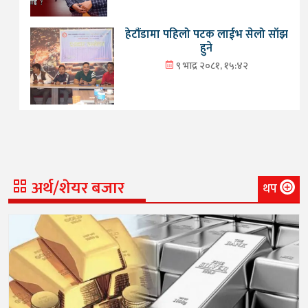
हेटौंडामा पहिलो पटक लाईभ सेलो साँझ
हुने
९ भाद्र २०८१, १५:४२
अर्थ/शेयर बजार
थप