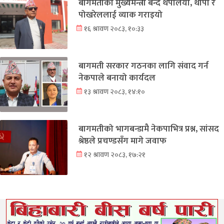
बागमतीको मुख्यमन्त्री बन्दै थपलिया, थापा र
पोखरेललाई व्याक गराइयो
१६ श्रावण २०८३, १०:३३
बागमती सरकार गठनका लागि संवाद गर्न
नेकपाले बनायो कार्यदल
१३ श्रावण २०८३, १४:१०
बागमतीको भागबन्डामै नेकपाभित्र प्रश्न, सांसद
श्रेष्ठले प्रचण्डसँग मागे जवाफ
१२ श्रावण २०८३, १७:२१