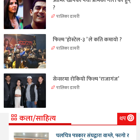
आमिर खानको नयाँ प्रेमिका गौरी को हुन्
?
पालिका डायरी
फिल्म ‘होस्टेल-३ ’ ले कति कमायो ?
पालिका डायरी
सेन्सरमा रोकियो फिल्म ‘राजागंज’
पालिका डायरी
कला/साहित्य
थप
चलचित्र पत्रकार संघद्वारा वाग्ले, फागो र