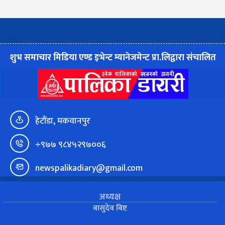
शुभ समाचार मिडिया एण्ड इभेन्ट म्यानेजमेन्ट प्रा.लिद्वारा संचालित
हेटौंडा, मकवानपुर
+९७७ ९८४५२९७००६
newspalikadiary@gmail.com
अध्यक्ष
बासुदेव बिष्ट