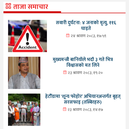
ताजा समाचार
सवारी दुर्घटना: ४ जनाको मृत्यु, ११६
घाइते
२४ श्रावण २०८३, १७:५९
मुख्यमन्त्री बानियाँले भदौ ३ गते भित्र
विश्वासको मत लिने
२३ श्रावण २०८३, १९:२०
हेटौँडामा ‘शून्य फोहोर’ अभियानअन्तर्गत बृहत्
सरसफाइ (तस्बिरहरु)
२३ श्रावण २०८३, १४:१७