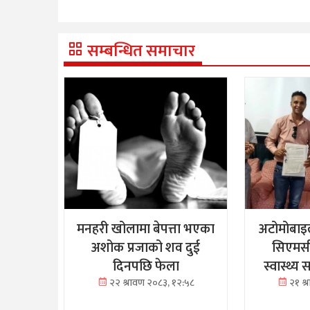
सम्बन्धित समाचार
मनहरी खोलामा बेपत्ता भएका
अटोमोबाइ
अशोक प्रजाको शव दुई
सिएमस
दिनपछि फेला
स्वास्थ्य
२२ श्रावण २०८३, १२:५८
२१ श