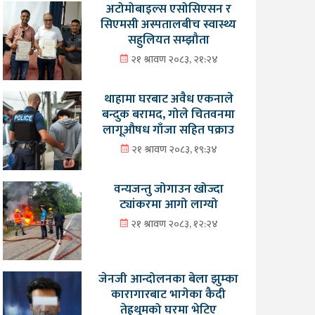
अटोमोबाइल्स एसोसिएसन र
सिएमसी अस्पतालबीच स्वास्थ्य
सहुलियत सम्झौता
२१ श्रावण २०८३, २१:२४
थाहामा घरबाट अवैध एकनाले
बन्दुक बरामद, गोले चितवनमा
लागूऔषध गाँजा सहित पक्राउ
२१ श्रावण २०८३, १९:३४
वन्यजन्तु जोगाउन खोज्दा
ट्यांकरमा आगो लाग्यो
२१ श्रावण २०८३, १२:२४
जेनजी आन्दोलनका बेला झुम्का
कारागारबाट भागेका कैदी
तेह्रथुमको घरमा भेटिए