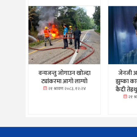
वन्यजन्तु जोगाउन खोज्दा
जेनजी आ
ट्यांकरमा आगो लाग्यो
झुम्का क
कैदी तेह्
२१ श्रावण २०८३, १२:२४
२१ श