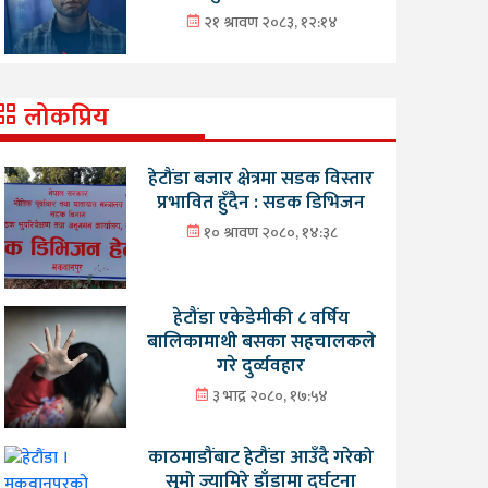
२१ श्रावण २०८३, १२:१४
लोकप्रिय
हेटौंडा बजार क्षेत्रमा सडक विस्तार
प्रभावित हुँदैन : सडक डिभिजन
१० श्रावण २०८०, १४:३८
हेटौंडा एकेडेमीकी ८ वर्षिय
बालिकामाथी बसका सहचालकले
गरे दुर्व्यवहार
३ भाद्र २०८०, १७:५४
काठमाडौंबाट हेटौंडा आउँदै गरेको
सुमो ज्यामिरे डाँडामा दुर्घटना