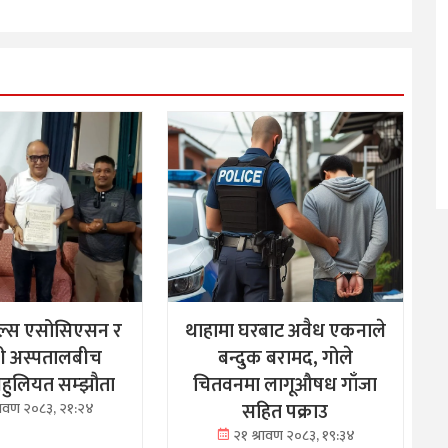
ल्स एसोसिएसन र
थाहामा घरबाट अवैध एकनाले
ी अस्पतालबीच
बन्दुक बरामद, गोले
 सहुलियत सम्झौता
चितवनमा लागूऔषध गाँजा
सहित पक्राउ
्रावण २०८३, २१:२४
२१ श्रावण २०८३, १९:३४