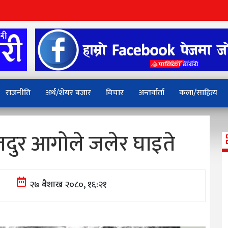
राजनीति
अर्थ/शेयर बजार
विचार
अन्तर्वार्ता
कला/साहित्य
दुर आगोले जलेर घाइते
२७ बैशाख २०८०, १६:२१