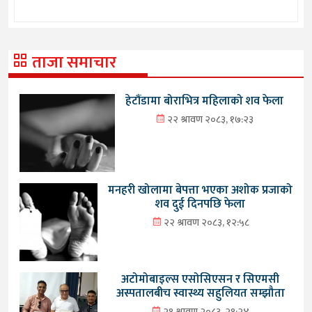
ताजा समाचार
हेटौंडामा बोराभित्र महिलाको शव फेला
२२ श्रावण २०८३, १७:२३
मनहरी खोलामा बेपत्ता भएका अशोक प्रजाको
शव दुई दिनपछि फेला
२२ श्रावण २०८३, १२:५८
अटोमोबाइल्स एसोसिएसन र सिएमसी
अस्पतालबीच स्वास्थ्य सहुलियत सम्झौता
२१ श्रावण २०८३, २१:२४