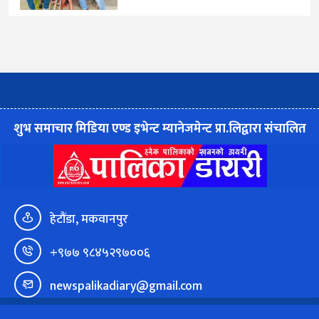
शुभ समाचार मिडिया एण्ड इभेन्ट म्यानेजमेन्ट प्रा.लिद्वारा संचालित
हेटौंडा, मकवानपुर
+९७७ ९८४५२९७००६
newspalikadiary@gmail.com