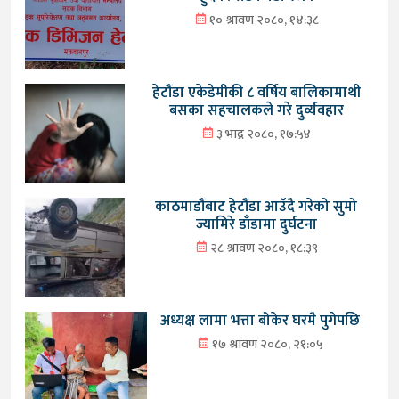
१० श्रावण २०८०, १४:३८
हेटौंडा एकेडेमीकी ८ वर्षिय बालिकामाथी
बसका सहचालकले गरे दुर्व्यवहार
३ भाद्र २०८०, १७:५४
काठमाडौंबाट हेटौंडा आउँदै गरेको सुमो
ज्यामिरे डाँडामा दुर्घटना
२८ श्रावण २०८०, १८:३९
अध्यक्ष लामा भत्ता बोकेर घरमै पुगेपछि
१७ श्रावण २०८०, २१:०५