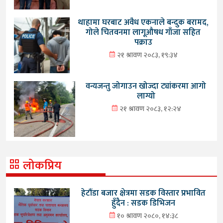
थाहामा घरबाट अवैध एकनाले बन्दुक बरामद,
गोले चितवनमा लागूऔषध गाँजा सहित
पक्राउ
२१ श्रावण २०८३, १९:३४
वन्यजन्तु जोगाउन खोज्दा ट्यांकरमा आगो
लाग्यो
२१ श्रावण २०८३, १२:२४
लोकप्रिय
हेटौंडा बजार क्षेत्रमा सडक विस्तार प्रभावित
हुँदैन : सडक डिभिजन
१० श्रावण २०८०, १४:३८