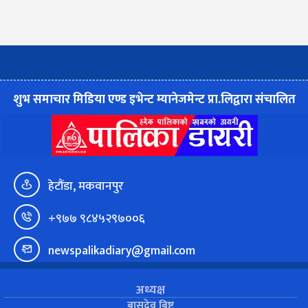
शुभ समाचार मिडिया एण्ड इभेन्ट म्यानेजमेन्ट प्रा.लिद्वारा संचालित
हेटौंडा, मकवानपुर
+९७७ ९८४५२९७००६
newspalikadiary@gmail.com
अध्यक्ष
बासुदेव बिष्ट