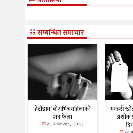
सम्बन्धित समाचार
हेटौंडामा बोराभित्र महिलाको
मनहरी खोल
शव फेला
अशोक प
दि
२२ श्रावण २०८३, १७:२३
२२ श