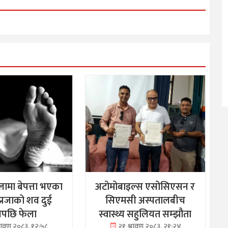
ामा बेपत्ता भएका
अटोमोबाइल्स एसोसिएसन र
्रजाको शव दुई
सिएमसी अस्पतालबीच
नपछि फेला
स्वास्थ्य सहुलियत सम्झौता
्रावण २०८३, १२:५८
२१ श्रावण २०८३, २१:२४