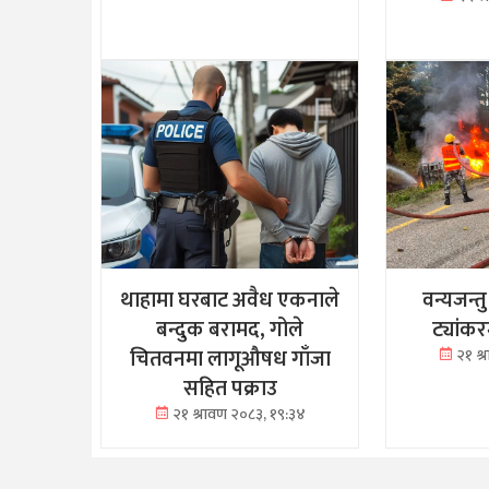
थाहामा घरबाट अवैध एकनाले
वन्यजन्त
बन्दुक बरामद, गोले
ट्यांक
चितवनमा लागूऔषध गाँजा
२१ श
सहित पक्राउ
२१ श्रावण २०८३, १९:३४