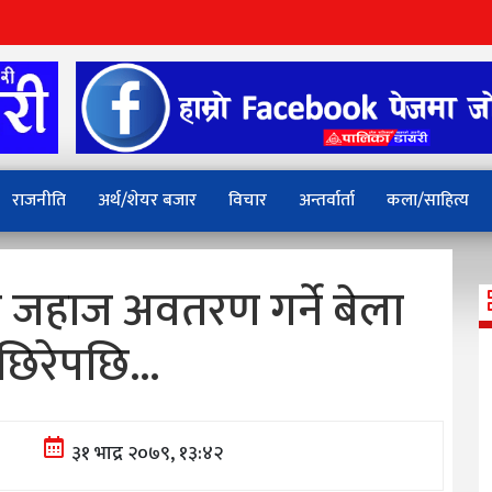
राजनीति
अर्थ/शेयर बजार
विचार
अन्तर्वार्ता
कला/साहित्य
जहाज अवतरण गर्ने बेला
 छिरेपछि…
३१ भाद्र २०७९, १३:४२