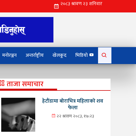
Search
मनोरञ्जन
अन्तर्राष्ट्रीय
खेलकूद
भिडियो
for:
ताजा समाचार
हेटौंडामा बोराभित्र महिलाको शव
फेला
२२ श्रावण २०८३, १७:२३