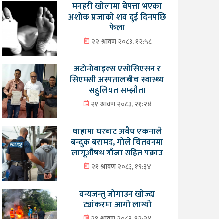
मनहरी खोलामा बेपत्ता भएका
अशोक प्रजाको शव दुई दिनपछि
फेला
२२ श्रावण २०८३, १२:५८
अटोमोबाइल्स एसोसिएसन र
सिएमसी अस्पतालबीच स्वास्थ्य
सहुलियत सम्झौता
२१ श्रावण २०८३, २१:२४
थाहामा घरबाट अवैध एकनाले
बन्दुक बरामद, गोले चितवनमा
लागूऔषध गाँजा सहित पक्राउ
२१ श्रावण २०८३, १९:३४
वन्यजन्तु जोगाउन खोज्दा
ट्यांकरमा आगो लाग्यो
२१ श्रावण २०८३, १२:२४