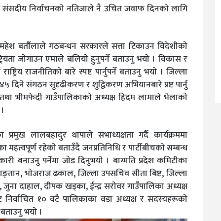
 संसदीय निर्वाचनकाे नतिजाले नै उचित जवाफ दिनकाे लागि
 महेश बर्ताैलाले गठबन्धन सरकारले सत्ता टिकाउन विदेशीकाे
्रियता जाेगाउन एमाले बलियाे हुनुपर्ने बताउनु भयाे । विकास र
ष्ट्रिय राजनीतिकाे बारे स्पष्ट पार्नुपर्ने बताउनु भयाे । जिल्ला
५ दिने संगठन सुदृढीकरण र शुद्विकरण अभियानबारे प्रष्ट पार्नु
व तथा भीमफेदी गाउँपालिकाकाे अध्यक्ष हिदम लामाले भेलाकाे
 ।
 प्रमुख लालबहादुर थापाले सभाध्यक्षता गर्दै कार्यक्रममा
त्वपूर्ण रहेकाे बताउँदै जनप्रतिनिधि र पार्टीबीचकाे सम्बन्ध
कारी बनाउनु पर्नेमा जाेड दिनुभयाे । बाग्मति प्रदेश कमिटीका
स्याङ्तान, भाेजराज ढकाल, जिल्ला उपसचिव सीता बिष्ट, जिल्ला
, जुना दाहाल, दीपक खड्का, ईन्द्र सराेवर गाउँपालिका अध्यक्ष
ट निर्वाचित १० वटै पालिकाका वडा अध्यक्ष र सदस्यहरूकाे
बताउनु भयाे ।