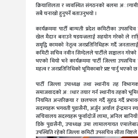
क्रियाशिलता र व्यवस्थित संगठनकाे बलमा अागामी
सबै चनाखाे हुनुपर्ने बताउनुभयाे ।
कार्यक्रममा पार्टी बाग्मती प्रदेश कमिटीका उपसचिव
खेल मैदान बनाउने षडयन्त्रलाई सहयाेग गरेकाे ले राष्ट
समृद्वि कामकाे नेतृत्व जनप्रतिनिधिहरू गर्दै जनतालाई रा
कमिटी सचिव नवीन सिग्देलले पार्टीले सञ्चालन गरेकाे ४
भएकाे थियाे भने कार्यक्रममा पार्टी जिल्ला उपसचि
महत्व र जनप्रतिनिधिकाे भूमिकाबारे प्रष्ट पार्नु भएकाे छ
पार्टी जिल्ला उपाध्यक्ष तथा स्थानीय तह विभागका
समाजवादकाे अाधार तयार गर्न स्थानीय तहकाे भूमिका मह
नियमित अन्तरिक्रया र छलफल गर्दै सुदृढ गर्दै प्रभाव
सदस्यहरू भगवती पुडासैनी, अर्जुन अर्याल ईन्द्रमान 
सचिवालय सदस्यहरू फूर्वादाेर्जे लामा, अनिल बानियाँ
डिके पुडासैनी, उपाध्यक्ष उमा लामालगायत एमालेबा
उपस्थिति रहेकाे जिल्ला कमिटी उपसचिव सीता विष्टले 