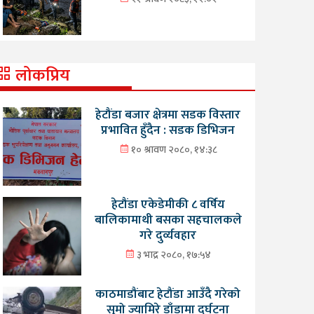
लोकप्रिय
हेटौंडा बजार क्षेत्रमा सडक विस्तार
प्रभावित हुँदैन : सडक डिभिजन
१० श्रावण २०८०, १४:३८
हेटौंडा एकेडेमीकी ८ वर्षिय
बालिकामाथी बसका सहचालकले
गरे दुर्व्यवहार
३ भाद्र २०८०, १७:५४
काठमाडौंबाट हेटौंडा आउँदै गरेको
सुमो ज्यामिरे डाँडामा दुर्घटना