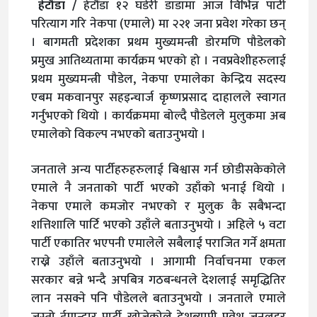
हेटौंडा /
हेटौंडा १२ घडेरी डाडामा आज विभिन्न पार्टी
परित्याग गरि नेकपा (एमाले) मा २२१ जना प्रवेश गरेका छन्
। बागमती प्रदेशका प्रथम मुख्यमन्त्री डोरमणि पौडेलको
प्रमुख आतिथ्यतामा कार्यक्रम भएको हो । नवप्रवेशीहरुलाई
प्रथम मुख्यमन्त्री पौडेल, नेकपा एमालेका केन्द्रिय सदस्य
एबम मकवानपुर सहइन्चार्ज कृष्णप्रसाद दाहालले स्वागत
गर्नुभएको थियो । कार्यक्रममा बोल्दै पौडेलले मुलुकमा अब
एमालेको विकल्प नभएको बताउनुभयो ।
जनताले अन्य पार्टीहरुहरुलाई बिश्वास गर्न छोडीसकेकोले
एमाले नै जनताको पार्टी भएको उहाँको भनाई थियो ।
नेकपा एमाले कमजोर नभएको र मुलुक कै सबैभन्दा
शत्तिशालि पार्टि भएको उहाँले बताउनुभयो । अहिले ५ वटा
पार्टी एकातिर भएपनी एमालेले सबैलाई पराजित गर्ने क्षमता
राख्ने उहाँले बताउनुभयो । आगामी निर्वाचनमा एकल
सरकार बन्ने भन्दै अपबित्र गठबन्धनले देशलाई समृद्धितिर
लान नसक्ने पनि पौडेलले बताउनुभयो । जनताले एमाले
जस्तो ईमान्दार पार्टी खोजेकोले देशब्यापी प्रवेश जनलहर