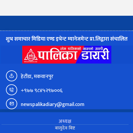
शुभ समाचार मिडिया एण्ड इभेन्ट म्यानेजमेन्ट प्रा.लिद्वारा संचालित
हेटौंडा, मकवानपुर
+९७७ ९८४५२९७००६
newspalikadiary@gmail.com
अध्यक्ष
बासुदेव बिष्ट