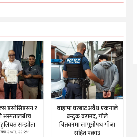
ल्स एसोसिएसन र
थाहामा घरबाट अवैध एकनाले
ी अस्पतालबीच
बन्दुक बरामद, गोले
 सहुलियत सम्झौता
चितवनमा लागूऔषध गाँजा
सहित पक्राउ
्रावण २०८३, २१:२४