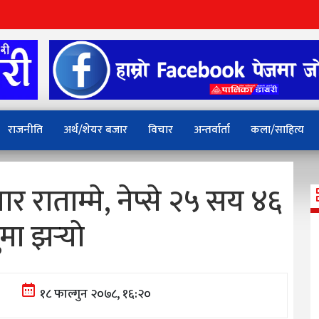
राजनीति
अर्थ/शेयर बजार
विचार
अन्तर्वार्ता
कला/साहित्य
र राताम्मे, नेप्से २५ सय ४६
ुमा झर्‍याे
१८ फाल्गुन २०७८, १६:२०