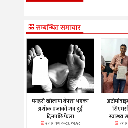
सम्बन्धित समाचार
मनहरी खोलामा बेपत्ता भएका
अटोमोबाइ
अशोक प्रजाको शव दुई
सिएमस
दिनपछि फेला
स्वास्थ्य
२२ श्रावण २०८३, १२:५८
२१ श