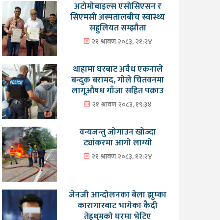
अटोमोबाइल्स एसोसिएसन र
सिएमसी अस्पतालबीच स्वास्थ्य
सहुलियत सम्झौता
२१ श्रावण २०८३, २१:२४
थाहामा घरबाट अवैध एकनाले
बन्दुक बरामद, गोले चितवनमा
लागूऔषध गाँजा सहित पक्राउ
२१ श्रावण २०८३, १९:३४
वन्यजन्तु जोगाउन खोज्दा
ट्यांकरमा आगो लाग्यो
२१ श्रावण २०८३, १२:२४
जेनजी आन्दोलनका बेला झुम्का
कारागारबाट भागेका कैदी
तेह्रथुमको घरमा भेटिए