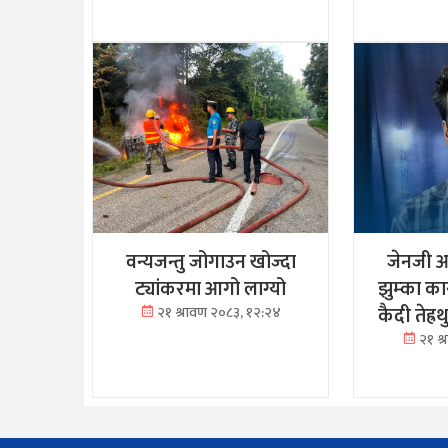
वन्यजन्तु जोगाउन खोज्दा
जेनजी आ
ट्यांकरमा आगो लाग्यो
झुम्का क
कैदी तेह्
२१ श्रावण २०८३, १२:२४
२१ श