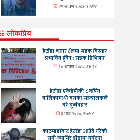
२१ श्रावण २०८३, १२:१४
लोकप्रिय
हेटौंडा बजार क्षेत्रमा सडक विस्तार
प्रभावित हुँदैन : सडक डिभिजन
१० श्रावण २०८०, १४:३८
हेटौंडा एकेडेमीकी ८ वर्षिय
बालिकामाथी बसका सहचालकले
गरे दुर्व्यवहार
३ भाद्र २०८०, १७:५४
काठमाडौंबाट हेटौंडा आउँदै गरेको
सुमो ज्यामिरे डाँडामा दुर्घटना