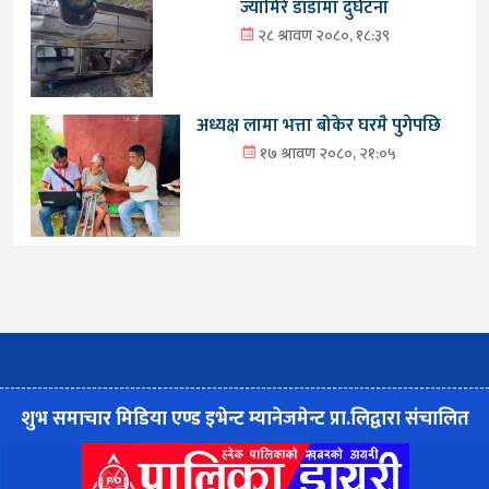
ज्यामिरे डाँडामा दुर्घटना
२८ श्रावण २०८०, १८:३९
अध्यक्ष लामा भत्ता बोकेर घरमै पुगेपछि
१७ श्रावण २०८०, २१:०५
शुभ समाचार मिडिया एण्ड इभेन्ट म्यानेजमेन्ट प्रा.लिद्वारा संचालित