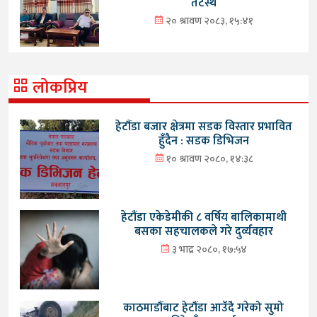
तटस्थ
२० श्रावण २०८३, १५:४१
लोकप्रिय
हेटौंडा बजार क्षेत्रमा सडक विस्तार प्रभावित
हुँदैन : सडक डिभिजन
१० श्रावण २०८०, १४:३८
हेटौंडा एकेडेमीकी ८ वर्षिय बालिकामाथी
बसका सहचालकले गरे दुर्व्यवहार
३ भाद्र २०८०, १७:५४
काठमाडौंबाट हेटौंडा आउँदै गरेको सुमो