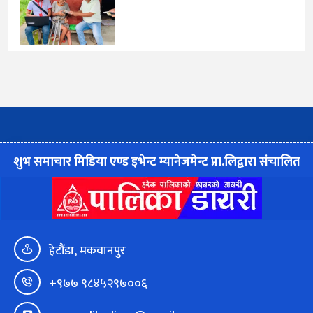
शुभ समाचार मिडिया एण्ड इभेन्ट म्यानेजमेन्ट प्रा.लिद्वारा संचालित
हेटौंडा, मकवानपुर
+९७७ ९८४५२९७००६