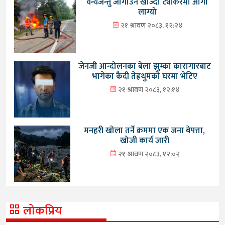
वन्यजन्तु जोगाउन खोज्दा ट्यांकरमा आगो
लाग्यो
२१ श्रावण २०८३, १२:२४
जेनजी आन्दोलनका बेला झुम्का कारागारबाट
भागेका कैदी तेह्रथुमको घरमा भेटिए
२१ श्रावण २०८३, १२:१४
मनहरी खोला तर्ने क्रममा एक जना बेपत्ता,
खोजी कार्य जारी
२१ श्रावण २०८३, १२:०२
लोकप्रिय