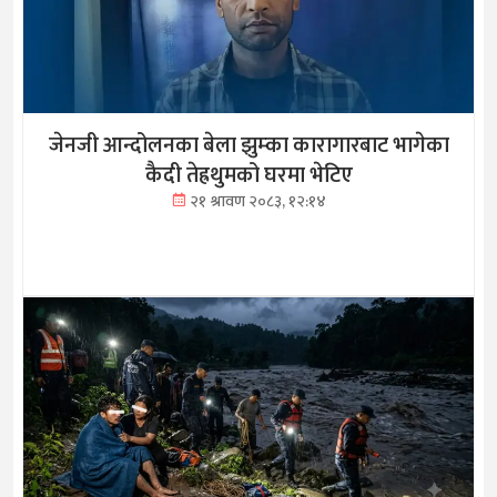
जेनजी आन्दोलनका बेला झुम्का कारागारबाट भागेका
कैदी तेह्रथुमको घरमा भेटिए
२१ श्रावण २०८३, १२:१४