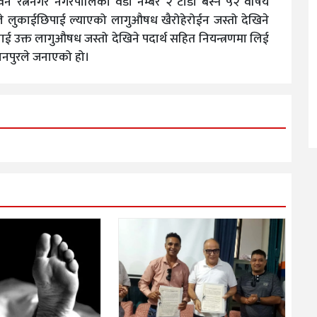
न रत्ननगर नगरपालिका वडा नम्बर २ टाँडी बस्ने ५२ वर्षिय
 लुकाईछिपाई ल्याएको लागुऔषध खैरोहेरोईन जस्तो देखिने
जलाई उक्त लागुऔषध जस्तो देखिने पदार्थ सहित नियन्त्रणमा लिई
ानपुरले जनाएको हो।