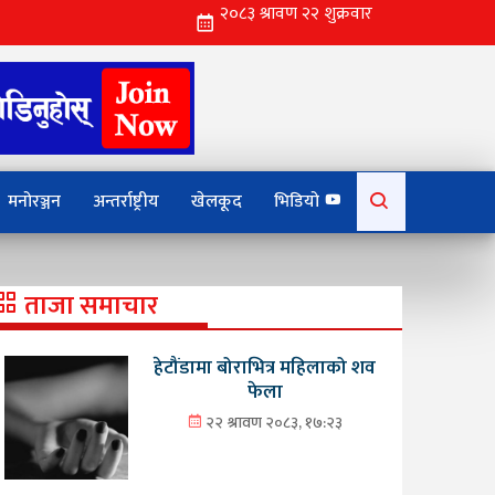
Search
मनोरञ्जन
अन्तर्राष्ट्रीय
खेलकूद
भिडियो
for:
ताजा समाचार
हेटौंडामा बोराभित्र महिलाको शव
फेला
२२ श्रावण २०८३, १७:२३