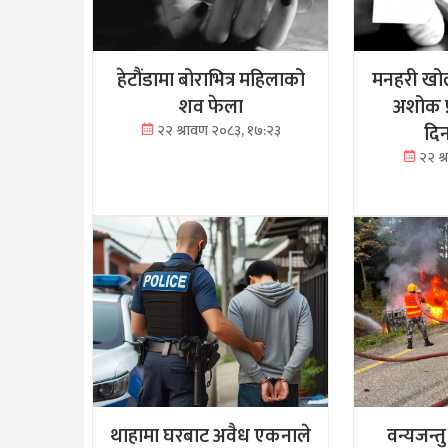
हेटौंडामा बोराभित्र महिलाको
मनहरी खोल
शव फेला
अशोक प
दि
२२ श्रावण २०८३, १७:२३
२२ श
थाहामा घरबाट अवैध एकनाले
वन्यजन्त