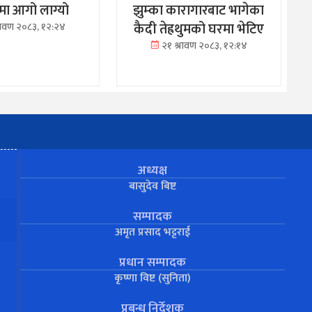
रमा आगो लाग्यो
झुम्का कारागारबाट भागेका
कैदी तेह्रथुमको घरमा भेटिए
्रावण २०८३, १२:२४
२१ श्रावण २०८३, १२:१४
अध्यक्ष
बासुदेव बिष्ट
सम्पादक
अमृत प्रसाद भट्टराई
प्रधान सम्पादक
कृष्णा विष्ट (सुनिता)
प्रबन्ध निर्देशक