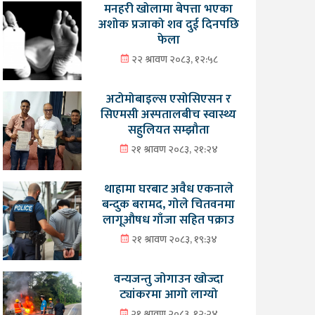
मनहरी खोलामा बेपत्ता भएका
अशोक प्रजाको शव दुई दिनपछि
फेला
२२ श्रावण २०८३, १२:५८
अटोमोबाइल्स एसोसिएसन र
सिएमसी अस्पतालबीच स्वास्थ्य
सहुलियत सम्झौता
२१ श्रावण २०८३, २१:२४
थाहामा घरबाट अवैध एकनाले
बन्दुक बरामद, गोले चितवनमा
लागूऔषध गाँजा सहित पक्राउ
२१ श्रावण २०८३, १९:३४
वन्यजन्तु जोगाउन खोज्दा
ट्यांकरमा आगो लाग्यो
२१ श्रावण २०८३, १२:२४