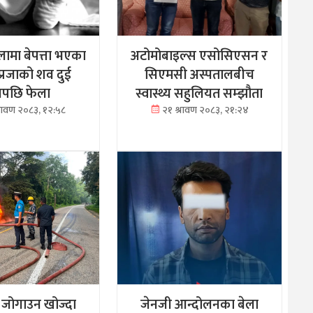
ामा बेपत्ता भएका
अटोमोबाइल्स एसोसिएसन र
्रजाको शव दुई
सिएमसी अस्पतालबीच
नपछि फेला
स्वास्थ्य सहुलियत सम्झौता
्रावण २०८३, १२:५८
२१ श्रावण २०८३, २१:२४
ु जोगाउन खोज्दा
जेनजी आन्दोलनका बेला