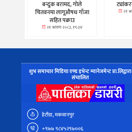
बन्दुक बरामद, गोले
ट्यांक
चितवनमा लागूऔषध गाँजा
२१ श
सहित पक्राउ
२१ श्रावण २०८३, १९:३४
शुभ समाचार मिडिया एण्ड इभेन्ट म्यानेजमेन्ट प्रा.लिद्वारा
संचालित
हेटौंडा, मकवानपुर
+९७७ ९८४५२९७००६