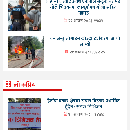
थाहामा घरबाट अवैध एकनाले बन्दुक बरामद,
गोले चितवनमा लागूऔषध गाँजा सहित
पक्राउ
२१ श्रावण २०८३, १९:३४
वन्यजन्तु जोगाउन खोज्दा ट्यांकरमा आगो
लाग्यो
२१ श्रावण २०८३, १२:२४
लोकप्रिय
हेटौंडा बजार क्षेत्रमा सडक विस्तार प्रभावित
हुँदैन : सडक डिभिजन
१० श्रावण २०८०, १४:३८