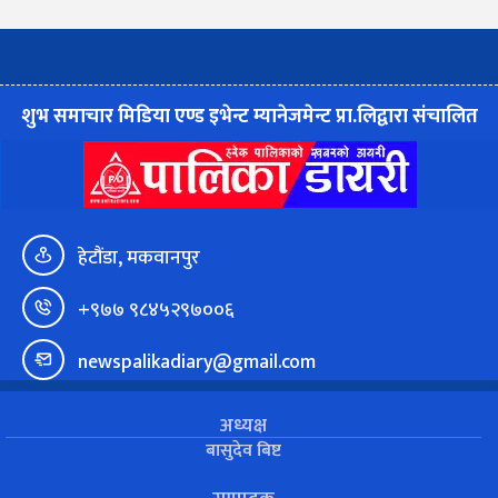
शुभ समाचार मिडिया एण्ड इभेन्ट म्यानेजमेन्ट प्रा.लिद्वारा संचालित
हेटौंडा, मकवानपुर
+९७७ ९८४५२९७००६
newspalikadiary@gmail.com
अध्यक्ष
बासुदेव बिष्ट