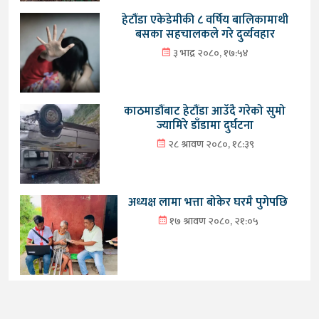
हेटौंडा एकेडेमीकी ८ वर्षिय बालिकामाथी
बसका सहचालकले गरे दुर्व्यवहार
३ भाद्र २०८०, १७:५४
काठमाडौंबाट हेटौंडा आउँदै गरेको सुमो
ज्यामिरे डाँडामा दुर्घटना
२८ श्रावण २०८०, १८:३९
अध्यक्ष लामा भत्ता बोकेर घरमै पुगेपछि
१७ श्रावण २०८०, २१:०५