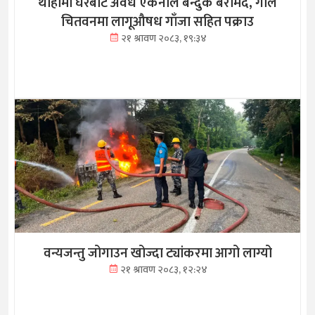
थाहामा घरबाट अवैध एकनाले बन्दुक बरामद, गोले
चितवनमा लागूऔषध गाँजा सहित पक्राउ
२१ श्रावण २०८३, १९:३४
वन्यजन्तु जोगाउन खोज्दा ट्यांकरमा आगो लाग्यो
२१ श्रावण २०८३, १२:२४