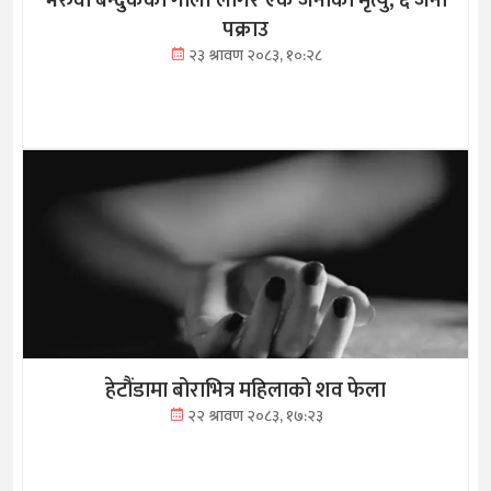
भरुवा बन्दुकको गोली लागेर एक जनाको मृत्यु, ६ जना
पक्राउ
२३ श्रावण २०८३, १०:२८
हेटौंडामा बोराभित्र महिलाको शव फेला
२२ श्रावण २०८३, १७:२३