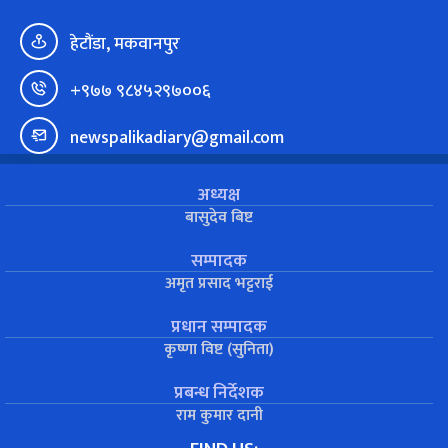
हेटौंडा, मकवानपुर
+९७७ ९८४५२९७००६
newspalikadiary@gmail.com
अध्यक्ष
बासुदेव बिष्ट
सम्पादक
अमृत प्रसाद भट्टराई
प्रधान सम्पादक
कृष्णा विष्ट (सुनिता)
प्रबन्ध निर्देशक
राम कुमार दानी