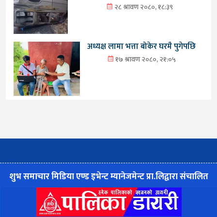
२८ श्रावण २०८०, १८:३९
अध्यक्ष लामा भत्ता बोकेर घरमै पुगेपछि
१७ श्रावण २०८०, २१:०५
शुभ समाचार मिडिया एण्ड इभेन्ट म्यानेजमेन्ट प्रा.लिद्वारा संचालित