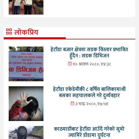
लोकप्रिय
हेटौंडा बजार क्षेत्रमा सडक विस्तार प्रभावित
हुँदैन : सडक डिभिजन
१० श्रावण २०८०, १४:३८
हेटौंडा एकेडेमीकी ८ वर्षिय बालिकामाथी
बसका सहचालकले गरे दुर्व्यवहार
३ भाद्र २०८०, १७:५४
काठमाडौंबाट हेटौंडा आउँदै गरेको सुमो
ज्यामिरे डाँडामा दुर्घटना