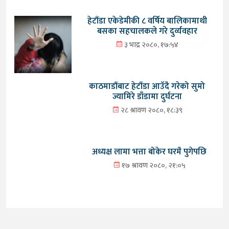
हेटौंडा एकेडेमीकी ८ वर्षिय बालिकामाथी
बसका सहचालकले गरे दुर्व्यवहार
३ भाद्र २०८०, १७:५४
काठमाडौंबाट हेटौंडा आउँदै गरेको सुमो
ज्यामिरे डाँडामा दुर्घटना
२८ श्रावण २०८०, १८:३९
अध्यक्ष लामा भत्ता बोकेर घरमै पुगेपछि
१७ श्रावण २०८०, २१:०५