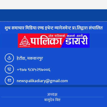
शुभ समाचार मिडिया एण्ड इभेन्ट म्यानेजमेन्ट प्रा.लिद्वारा संचालित
हेटौंडा, मकवानपुर
+९७७ ९८४५२९७००६
newspalikadiary@gmail.com
अध्यक्ष
बासुदेव बिष्ट