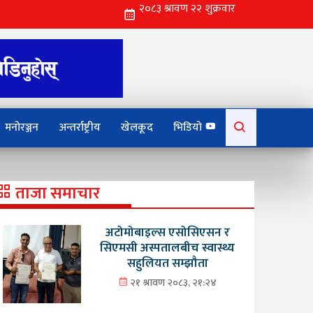
Search
मनोरञ्जन
अन्तर्राष्ट्रीय
खेलकूद
भिडियो
for:
ताजा समाचार
अटोमोबाइल्स एसोसिएसन र
सिएमसी अस्पतालबीच स्वास्थ्य
सहुलियत सम्झौता
२१ श्रावण २०८३, २१:२४