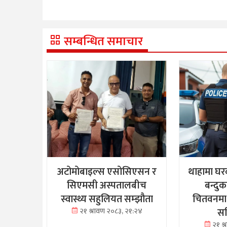
सम्बन्धित समाचार
अटोमोबाइल्स एसोसिएसन र
थाहामा घर
सिएमसी अस्पतालबीच
बन्दु
स्वास्थ्य सहुलियत सम्झौता
चितवनमा
सह
२१ श्रावण २०८३, २१:२४
२१ श