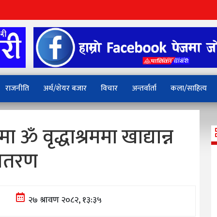
राजनीति
अर्थ/शेयर बजार
विचार
अन्तर्वार्ता
कला/साहित्य
ॐ वृद्धाश्रममा खाद्यान्न
ितरण
२७ श्रावण २०८२, १३:३५