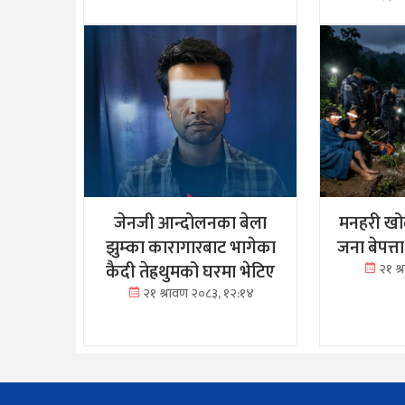
जेनजी आन्दोलनका बेला
मनहरी खोल
झुम्का कारागारबाट भागेका
जना बेपत्त
कैदी तेह्रथुमको घरमा भेटिए
२१ श
२१ श्रावण २०८३, १२:१४