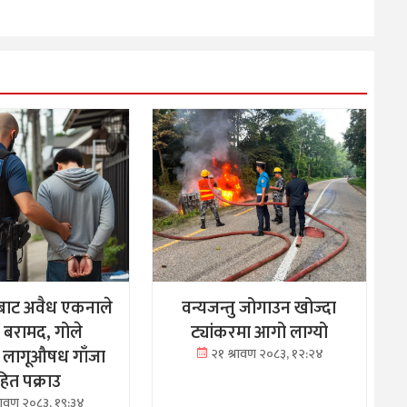
बाट अवैध एकनाले
वन्यजन्तु जोगाउन खोज्दा
क बरामद, गोले
ट्यांकरमा आगो लाग्यो
 लागूऔषध गाँजा
२१ श्रावण २०८३, १२:२४
ित पक्राउ
्रावण २०८३, १९:३४