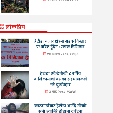
लोकप्रिय
हेटौंडा बजार क्षेत्रमा सडक विस्तार
प्रभावित हुँदैन : सडक डिभिजन
१० श्रावण २०८०, १४:३८
हेटौंडा एकेडेमीकी ८ वर्षिय
बालिकामाथी बसका सहचालकले
गरे दुर्व्यवहार
३ भाद्र २०८०, १७:५४
काठमाडौंबाट हेटौंडा आउँदै गरेको
सुमो ज्यामिरे डाँडामा दुर्घटना