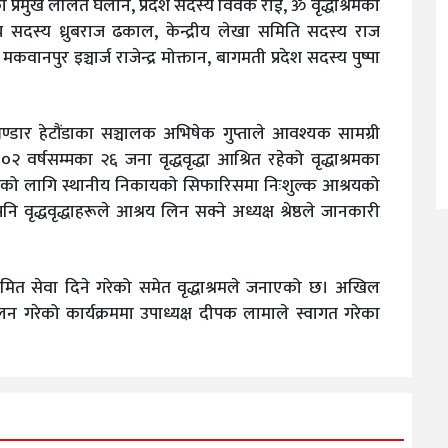
्रमुख ललित घलान, प्रदेश सदस्य विवेक राई, ॐ वृद्धाश्रमका
न्द्रीय सदस्य ध्रुबराज ढकाल, केन्द्रीय लेखा समिति सदस्य राज
वानपुर इञ्चार्ज राजेन्द्र मोक्तान, बागमती प्रदेश सदस्य पुष्पा
न भण्डार हेटौंडाका सञ्चालक अभिषेक गुप्ताले आवश्यक सामग्री
२ वर्षसम्मका २६ जना वृद्धवृद्धा आश्रित रहेको वृद्धाश्रमका
्धाहरूको लागि स्थानीय निकायको सिफारिसमा निःशुल्क आश्रयको
ृद्धवृद्धाहरूले आश्रय लिन सक्ने अध्यक्ष श्रेष्ठले जानकारी
ियमित सेवा दिने गरेको समेत वृद्धाश्रमले जनाएको छ। अखिल
न गरेको कार्यक्रममा उपाध्यक्ष दीपक लामाले स्वागत गरेका