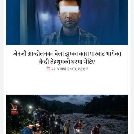
जेनजी आन्दोलनका बेला झुम्का कारागारबाट भागेका
कैदी तेह्रथुमको घरमा भेटिए
२१ श्रावण २०८३, १२:१४