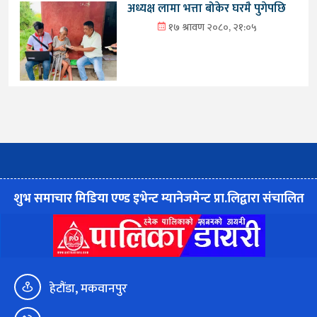
अध्यक्ष लामा भत्ता बोकेर घरमै पुगेपछि
१७ श्रावण २०८०, २१:०५
शुभ समाचार मिडिया एण्ड इभेन्ट म्यानेजमेन्ट प्रा.लिद्वारा संचालित
हेटौंडा, मकवानपुर