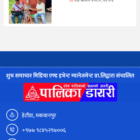
१७ श्रावण २०८०, २१:०५
शुभ समाचार मिडिया एण्ड इभेन्ट म्यानेजमेन्ट प्रा.लिद्वारा संचालित
हेटौंडा, मकवानपुर
+९७७ ९८४५२९७००६