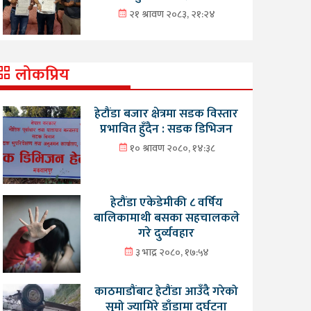
२१ श्रावण २०८३, २१:२४
लोकप्रिय
हेटौंडा बजार क्षेत्रमा सडक विस्तार
प्रभावित हुँदैन : सडक डिभिजन
१० श्रावण २०८०, १४:३८
हेटौंडा एकेडेमीकी ८ वर्षिय
बालिकामाथी बसका सहचालकले
गरे दुर्व्यवहार
३ भाद्र २०८०, १७:५४
काठमाडौंबाट हेटौंडा आउँदै गरेको
सुमो ज्यामिरे डाँडामा दुर्घटना