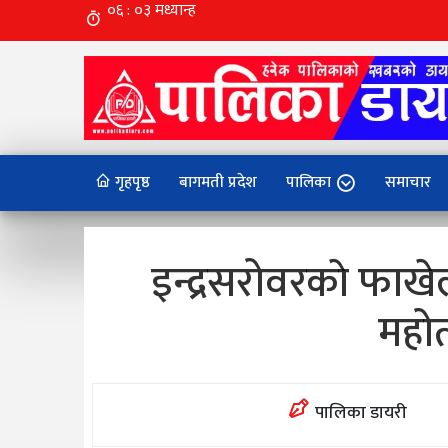
गृहपृष्ठ
बागमती प्रदेश
पालिका
समाचार
इन्द्रसरोवरकाे फाखे
महोत
पालिका डायरी