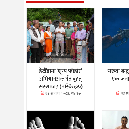
हेटौँडामा ‘शून्य फोहोर’
भरुवा बन्
अभियानअन्तर्गत बृहत्
एक जनाक
सरसफाइ (तस्बिरहरु)
२३ श्रावण २०८३, १४:१७
२३ श