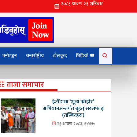
Search
मनोरञ्जन
अन्तर्राष्ट्रीय
खेलकूद
भिडियो
for:
ताजा समाचार
हेटौँडामा ‘शून्य फोहोर’
अभियानअन्तर्गत बृहत् सरसफाइ
(तस्बिरहरु)
२३ श्रावण २०८३, १४:१७