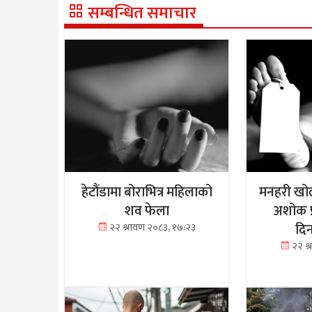
सम्बन्धित समाचार
हेटौंडामा बोराभित्र महिलाको
मनहरी खोल
शव फेला
अशोक प
दि
२२ श्रावण २०८३, १७:२३
२२ श