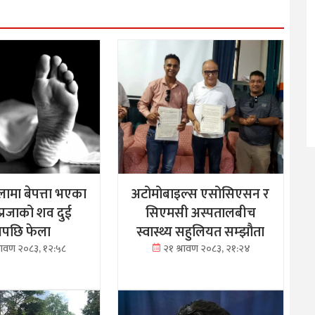
ामा बेपत्ता भएका
अटोमोबाइल्स एसोसिएसन र
्रजाको शव दुई
सिएमसी अस्पतालबीच
नपछि फेला
स्वास्थ्य सहुलियत सम्झौता
्रावण २०८३, १२:५८
२१ श्रावण २०८३, २१:२४