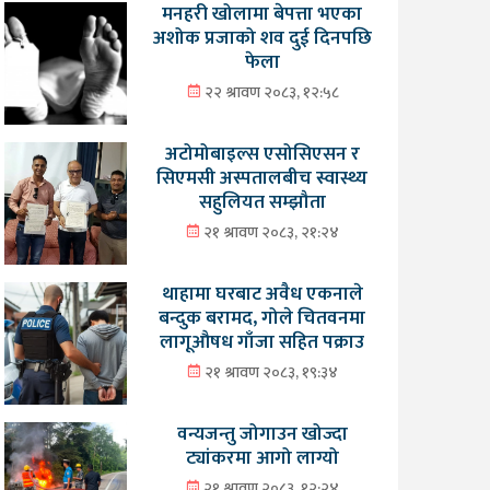
मनहरी खोलामा बेपत्ता भएका
अशोक प्रजाको शव दुई दिनपछि
फेला
२२ श्रावण २०८३, १२:५८
अटोमोबाइल्स एसोसिएसन र
सिएमसी अस्पतालबीच स्वास्थ्य
सहुलियत सम्झौता
२१ श्रावण २०८३, २१:२४
थाहामा घरबाट अवैध एकनाले
बन्दुक बरामद, गोले चितवनमा
लागूऔषध गाँजा सहित पक्राउ
२१ श्रावण २०८३, १९:३४
वन्यजन्तु जोगाउन खोज्दा
ट्यांकरमा आगो लाग्यो
२१ श्रावण २०८३, १२:२४