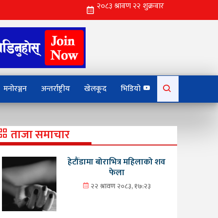
Search
मनोरञ्जन
अन्तर्राष्ट्रीय
खेलकूद
भिडियो
for:
ताजा समाचार
हेटौंडामा बोराभित्र महिलाको शव
फेला
२२ श्रावण २०८३, १७:२३