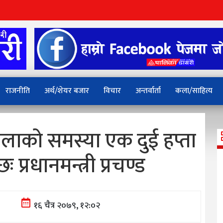
राजनीति
अर्थ/शेयर बजार
विचार
अन्तर्वार्ता
कला/साहित्य
लाको समस्या एक दुई हप्ता
ः प्रधानमन्त्री प्रचण्ड
१६ चैत्र २०७९, १२:०२