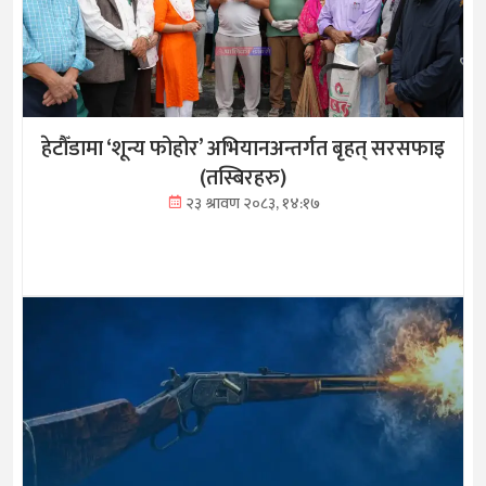
हेटौँडामा ‘शून्य फोहोर’ अभियानअन्तर्गत बृहत् सरसफाइ
(तस्बिरहरु)
२३ श्रावण २०८३, १४:१७