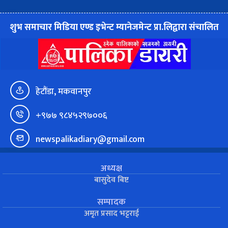
शुभ समाचार मिडिया एण्ड इभेन्ट म्यानेजमेन्ट प्रा.लिद्वारा संचालित
हेटौंडा, मकवानपुर
+९७७ ९८४५२९७००६
newspalikadiary@gmail.com
अध्यक्ष
बासुदेव बिष्ट
सम्पादक
अमृत प्रसाद भट्टराई