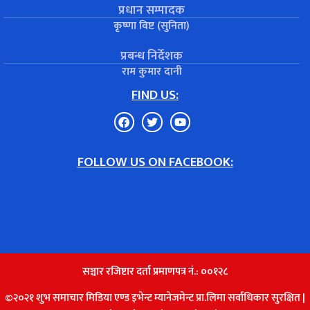
प्रधान सम्पादक
कृष्णा विष्ट (सुनिता)
प्रबन्ध निर्देशक
राम कुमार दानी
FIND US:
FOLLOW US ON FACEBOOK:
सञ्चार रजिष्टार दर्ता प्रमाणपत्र नं.: ००१२८
©२०२१ शुभ समाचार मिडिया एण्ड इभेन्ट म्यानेजमेन्ट प्रा.लिमा सर्वाधिकार सुरक्षित |