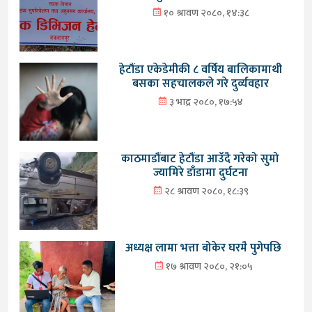
१० श्रावण २०८०, १४:३८
हेटौंडा एकेडेमीकी ८ वर्षिय बालिकामाथी
बसका सहचालकले गरे दुर्व्यवहार
३ भाद्र २०८०, १७:५४
काठमाडौंबाट हेटौंडा आउँदै गरेको सुमो
ज्यामिरे डाँडामा दुर्घटना
२८ श्रावण २०८०, १८:३९
अध्यक्ष लामा भत्ता बोकेर घरमै पुगेपछि
१७ श्रावण २०८०, २१:०५