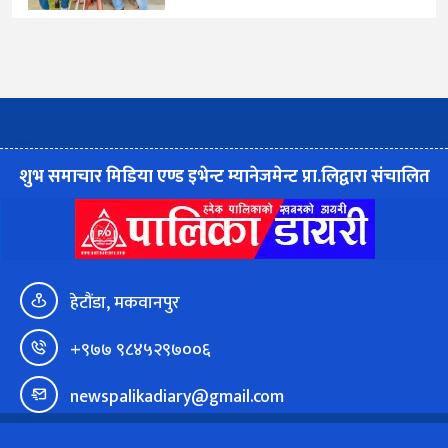
शुभ समाचार मिडिया एण्ड इभेन्ट म्यानेजमेन्ट प्रा.लिद्वारा संचालित
हेटौंडा, मकवानपुर
+९७७ ९८४५२९७००६
newspalikadiary@gmail.com