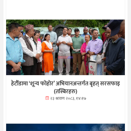
हेटौँडामा ‘शून्य फोहोर’ अभियानअन्तर्गत बृहत् सरसफाइ
(तस्बिरहरु)
२३ श्रावण २०८३, १४:१७