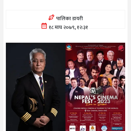
पालिका डायरी
१८ माघ २०७९, १२:३१