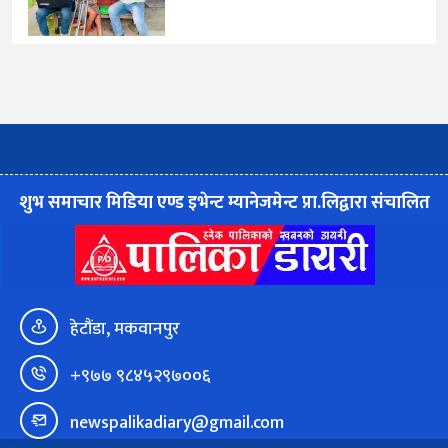
शुभ समाचार मिडिया एण्ड इभेन्ट म्यानेजमेन्ट प्रा.लिद्वारा संचालित
हेटौंडा, मकवानपुर
+९७७ ९८४५२९७००६
newspalikadiary@gmail.com