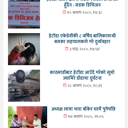
हुँदैन : सडक डिभिजन
१० श्रावण २०८०, १४:३८
हेटौंडा एकेडेमीकी ८ वर्षिय बालिकामाथी
बसका सहचालकले गरे दुर्व्यवहार
३ भाद्र २०८०, १७:५४
काठमाडौंबाट हेटौंडा आउँदै गरेको सुमो
ज्यामिरे डाँडामा दुर्घटना
२८ श्रावण २०८०, १८:३९
अध्यक्ष लामा भत्ता बोकेर घरमै पुगेपछि
१७ श्रावण २०८०, २१:०५