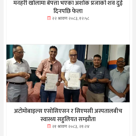
मनहरी खोलामा बेपत्ता भएका अशोक प्रजाको शव दुई
दिनपछि फेला
२२ श्रावण २०८३, १२:५८
अटोमोबाइल्स एसोसिएसन र सिएमसी अस्पतालबीच
स्वास्थ्य सहुलियत सम्झौता
२१ श्रावण २०८३, २१:२४