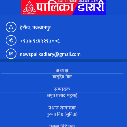
हेटौंडा, मकवानपुर
+९७७ ९८४५२९७००६
newspalikadiary@gmail.com
अध्यक्ष
बासुदेव बिष्ट
सम्पादक
अमृत प्रसाद भट्टराई
प्रधान सम्पादक
कृष्णा विष्ट (सुनिता)
प्रबन्ध निर्देशक