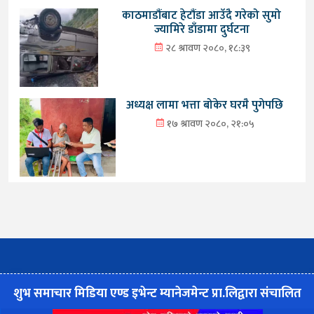
काठमाडौंबाट हेटौंडा आउँदै गरेको सुमो
ज्यामिरे डाँडामा दुर्घटना
२८ श्रावण २०८०, १८:३९
अध्यक्ष लामा भत्ता बोकेर घरमै पुगेपछि
१७ श्रावण २०८०, २१:०५
शुभ समाचार मिडिया एण्ड इभेन्ट म्यानेजमेन्ट प्रा.लिद्वारा संचालित