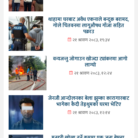
थाहामा घरबाट अवैध एकनाले बन्दुक बरामद,
गोले चितवनमा लागूऔषध गाँजा सहित
पक्राउ
२१ श्रावण २०८३, १९:३४
वन्यजन्तु जोगाउन खोज्दा ट्यांकरमा आगो
लाग्यो
२१ श्रावण २०८३, १२:२४
जेनजी आन्दोलनका बेला झुम्का कारागारबाट
भागेका कैदी तेह्रथुमको घरमा भेटिए
२१ श्रावण २०८३, १२:१४
मनहरी खोला तर्ने क्रममा एक जना बेपत्ता,