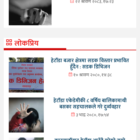
२२ श्रावण २०८३, १७:२३
लोकप्रिय
हेटौंडा बजार क्षेत्रमा सडक विस्तार प्रभावित
हुँदैन : सडक डिभिजन
१० श्रावण २०८०, १४:३८
हेटौंडा एकेडेमीकी ८ वर्षिय बालिकामाथी
बसका सहचालकले गरे दुर्व्यवहार
३ भाद्र २०८०, १७:५४