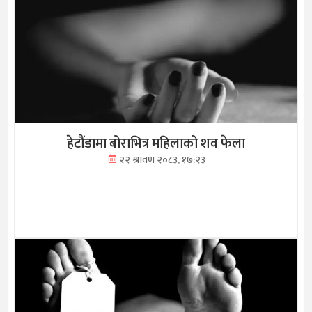
हेटौंडामा बोराभित्र महिलाको शव फेला
२२ श्रावण २०८३, १७:२३