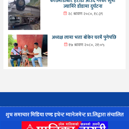
काठमाडौंबाट हेटौंडा आउँदै गरेको सुमो
ज्यामिरे डाँडामा दुर्घटना
२८ श्रावण २०८०, १८:३९
अध्यक्ष लामा भत्ता बोकेर घरमै पुगेपछि
१७ श्रावण २०८०, २१:०५
शुभ समाचार मिडिया एण्ड इभेन्ट म्यानेजमेन्ट प्रा.लिद्वारा संचालित