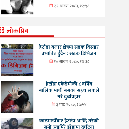
२२ श्रावण २०८३, १२:५८
लोकप्रिय
हेटौंडा बजार क्षेत्रमा सडक विस्तार
प्रभावित हुँदैन : सडक डिभिजन
१० श्रावण २०८०, १४:३८
हेटौंडा एकेडेमीकी ८ वर्षिय
बालिकामाथी बसका सहचालकले
गरे दुर्व्यवहार
३ भाद्र २०८०, १७:५४
काठमाडौंबाट हेटौंडा आउँदै गरेको
सुमो ज्यामिरे डाँडामा दुर्घटना