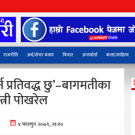
राजनीति
अर्थ/शेयर बजार
विचार
अन्तर्वार्ता
कला/साहित्य
गर्न प्रतिवद्ध छु’–बागमतीका
्त्री पोखरेल
४ फाल्गुन २०७९, २१:१०