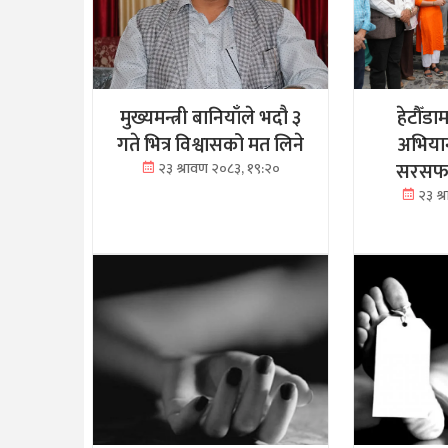
मुख्यमन्त्री बानियाँले भदौ ३
हेटौँडा
गते भित्र विश्वासको मत लिने
अभियान
सरसफाइ
२३ श्रावण २०८३, १९:२०
२३ श