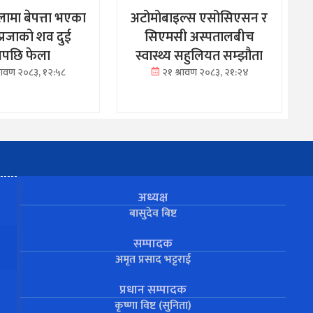
ामा बेपत्ता भएका
अटोमोबाइल्स एसोसिएसन र
्रजाको शव दुई
सिएमसी अस्पतालबीच
नपछि फेला
स्वास्थ्य सहुलियत सम्झौता
्रावण २०८३, १२:५८
२१ श्रावण २०८३, २१:२४
अध्यक्ष
बासुदेव बिष्ट
सम्पादक
अमृत प्रसाद भट्टराई
प्रधान सम्पादक
कृष्णा विष्ट (सुनिता)