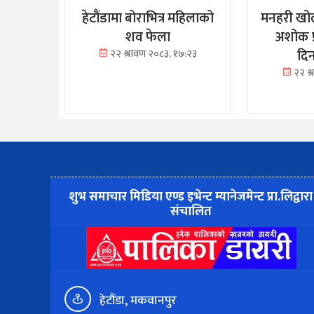
हेटौंडामा बोराभित्र महिलाको
मनहरी खोल
शव फेला
अशोक प
दि
२२ श्रावण २०८३, १७:२३
२२ श
शुभ समाचार मिडिया एण्ड इभेन्ट म्यानेजमेन्ट प्रा.लिद्वारा
संचालित
हेटौंडा, मकवानपुर