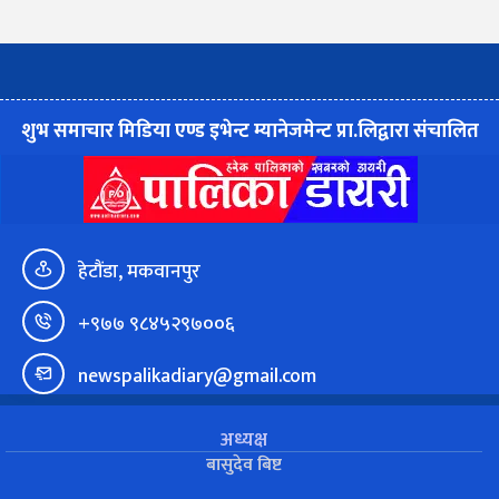
शुभ समाचार मिडिया एण्ड इभेन्ट म्यानेजमेन्ट प्रा.लिद्वारा संचालित
हेटौंडा, मकवानपुर
+९७७ ९८४५२९७००६
newspalikadiary@gmail.com
अध्यक्ष
बासुदेव बिष्ट