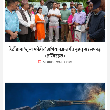
हेटौँडामा ‘शून्य फोहोर’ अभियानअन्तर्गत बृहत् सरसफाइ
(तस्बिरहरु)
२३ श्रावण २०८३, १४:१७