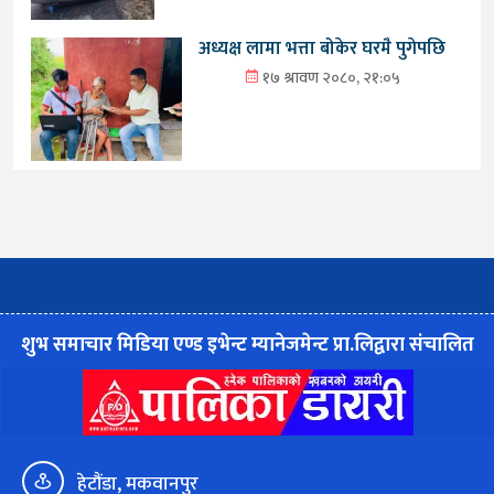
अध्यक्ष लामा भत्ता बोकेर घरमै पुगेपछि
१७ श्रावण २०८०, २१:०५
शुभ समाचार मिडिया एण्ड इभेन्ट म्यानेजमेन्ट प्रा.लिद्वारा संचालित
हेटौंडा, मकवानपुर