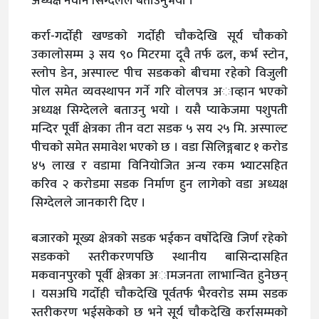
अध्यक्ष नवीन सिग्देलले बताउनुभयाे ।
कर्रा-गर्दाेही खण्डकाे गर्दाेही चाैकदेखि सूर्य चाैककाे
उकालाेसम्म ३ सय ९० मिटरमा दूवै तर्फ ढल, कर्भ स्टाेन,
स्लाेप डेन, अस्पाल्ट पीच सडककाे बीचमा रहेकाे विजुली
पाेल समेत व्यवस्थापन गर्ने गरि वाेलपत्र अाव्हान भएकाे
अध्यक्ष सिग्देलले बताउनु भयाे । यसै प्याकेजमा पशुपती
मन्दिर पूर्वी क्षेत्रका तीन वटा सडक ५ सय २५ मि. अस्पाल्ट
पीचकाे समेत समावेश भएकाे छ । वडा सिलिङ्गबाट १ कराेड
४५ लाख र वडामा विनियाेजित अन्य रकम भ्याटसहित
करिव २ कराेडमा सडक निर्माण हुन लागेकाे वडा अध्यक्ष
सिग्देलले जानकारी दिए ।
बजारकाे मूख्य क्षेत्रकाे सडक भईकन वर्षाेदेखि जिर्ण रहेकाे
सडककाे स्तरीकरणपछि स्थानीय बासिन्दासहित
मकवानपुरकाे पूर्वी क्षेत्रका अामजनता लाभान्वित हुनेछन्
। यसअघि गर्दाेही चाैकदेखि पूर्वतर्फ भैरवराेड सम्म सडक
स्तरीकरण भईसकेकाे छ भने सूर्य चाैकदेखि कर्रासम्मकाे