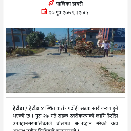
पालिका डायरी
२७ पुष २०७९, १२:४५
हेटौंडा
/ हेटौंडा ४ स्थित कर्रा- गर्दाेही सडक स्तरीकरण हुने
भएकाे छ । पुस २७ गते सडक स्तरीकरणकाे लागि हेटाैँडा
उपमहानगरपालिकाले बाेलपत्र अाव्हान गरेकाे वडा