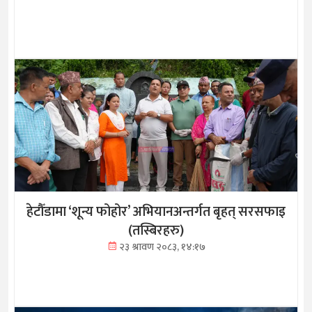
हेटौँडामा ‘शून्य फोहोर’ अभियानअन्तर्गत बृहत् सरसफाइ
(तस्बिरहरु)
२३ श्रावण २०८३, १४:१७