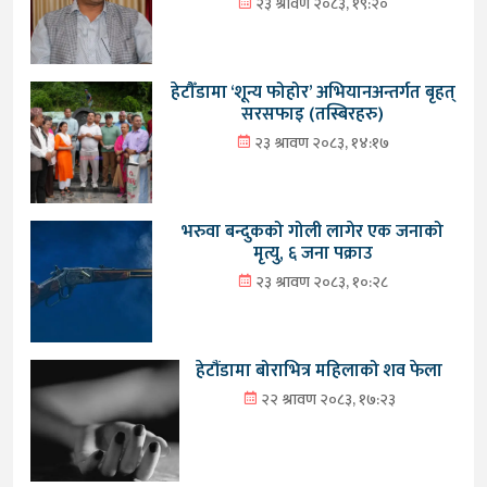
२३ श्रावण २०८३, १९:२०
हेटौँडामा ‘शून्य फोहोर’ अभियानअन्तर्गत बृहत्
सरसफाइ (तस्बिरहरु)
२३ श्रावण २०८३, १४:१७
भरुवा बन्दुकको गोली लागेर एक जनाको
मृत्यु, ६ जना पक्राउ
२३ श्रावण २०८३, १०:२८
हेटौंडामा बोराभित्र महिलाको शव फेला
२२ श्रावण २०८३, १७:२३