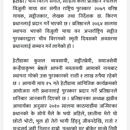
हेटौंडा
/ भीम विराग संगीत, साहित्य कला प्रतिष्ठान नेपालले
विजुली माया वनः संगीत राष्ट्रिय पुरस्कार २०७९ वरिष्ठ
गायक, सङ्गीतकार, लेखक तथा निर्देशक डा. किरण
प्रधानलाई प्रदान गर्ने भएको छ । प्रतिष्ठानले २०६४ सालमा
स्थापना भएको विजुली माया वन अन्तर्राष्ट्रिय सङ्गीत
पुरस्कारद्वारा भीम विरागको स्मृती दिवसको अवसरमा
प्रधानलाई सम्मान गर्न लागेको हो ।
हेटौंडाका कुशल व्यवसायी, सङ्गीतप्रेमी, समाजसेवी
कन्हैयाकृष्ण श्रेष्ठले आफ्नी ममतामयी आमाको नामबाट
स्थापना गरेको उक्त पुरस्कारको राशी १ लाख रुपैया रहेको
छ । आगामी माघ १५ गते हेटौंडामा सांगितिक कार्यक्रमको
आयोजना गरी प्रधानलाई पुरस्कार प्रदान गर्ने प्रतिष्ठानले
शनिबार जानकारी दिएको छ । प्रतिष्ठानका अध्यक्ष ह्यग्रीव
आचार्यका अनुसार २०१० सालमा काठमाडौंमा जन्मिएका
प्रधानको के सोचें मैले के भयो अहिले, छातीमा मेरो यो
छोटो भोटो, भुल हो तेरो भागी हिँड्नु जीवनदेखि, रातो र
चन्द्रसूर्य जङ्गी निशान हाम्रो, पत्थरको मुटु बोकेर मान्छे तिमी