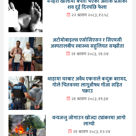
मनहरी खोलामा बेपत्ता भएका अशोक प्रजाको
शव दुई दिनपछि फेला
२२ श्रावण २०८३, १२:५८
अटोमोबाइल्स एसोसिएसन र सिएमसी
अस्पतालबीच स्वास्थ्य सहुलियत सम्झौता
२१ श्रावण २०८३, २१:२४
थाहामा घरबाट अवैध एकनाले बन्दुक बरामद,
गोले चितवनमा लागूऔषध गाँजा सहित
पक्राउ
२१ श्रावण २०८३, १९:३४
वन्यजन्तु जोगाउन खोज्दा ट्यांकरमा आगो
लाग्यो
२१ श्रावण २०८३, १२:२४