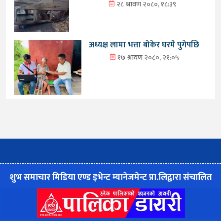
२८ श्रावण २०८०, १८:३९
अध्यक्ष लामा भत्ता बोकेर घरमै पुगेपछि
१७ श्रावण २०८०, २१:०५
शुभ समाचार मिडिया एण्ड इभेन्ट म्यानेजमेन्ट प्रा.लिद्वारा संचालित