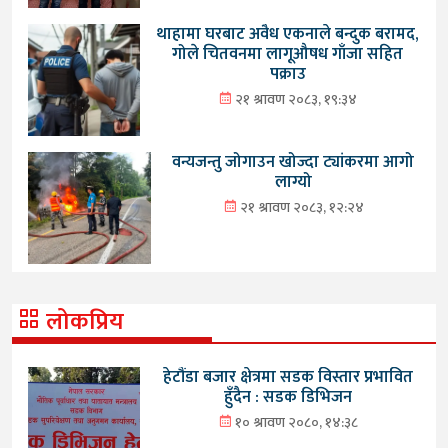
थाहामा घरबाट अवैध एकनाले बन्दुक बरामद,
गोले चितवनमा लागूऔषध गाँजा सहित
पक्राउ
२१ श्रावण २०८३, १९:३४
वन्यजन्तु जोगाउन खोज्दा ट्यांकरमा आगो
लाग्यो
२१ श्रावण २०८३, १२:२४
लोकप्रिय
हेटौंडा बजार क्षेत्रमा सडक विस्तार प्रभावित
हुँदैन : सडक डिभिजन
१० श्रावण २०८०, १४:३८