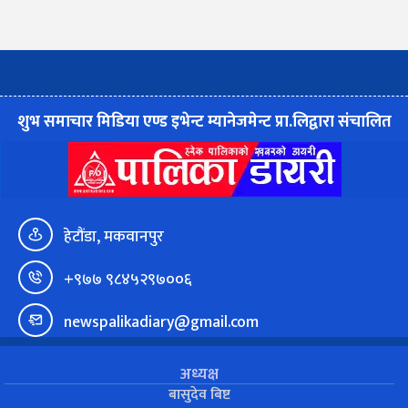
शुभ समाचार मिडिया एण्ड इभेन्ट म्यानेजमेन्ट प्रा.लिद्वारा संचालित
हेटौंडा, मकवानपुर
+९७७ ९८४५२९७००६
newspalikadiary@gmail.com
अध्यक्ष
बासुदेव बिष्ट