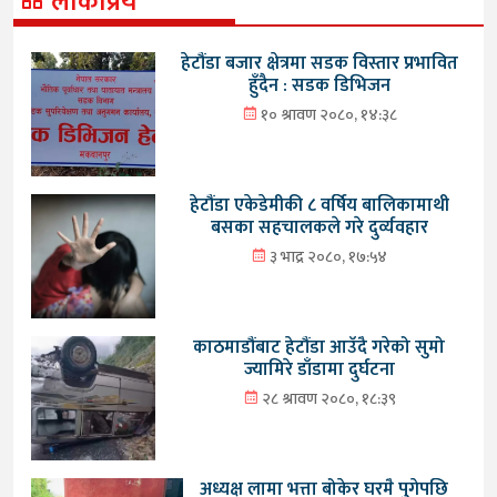
लोकप्रिय
हेटौंडा बजार क्षेत्रमा सडक विस्तार प्रभावित
हुँदैन : सडक डिभिजन
१० श्रावण २०८०, १४:३८
हेटौंडा एकेडेमीकी ८ वर्षिय बालिकामाथी
बसका सहचालकले गरे दुर्व्यवहार
३ भाद्र २०८०, १७:५४
काठमाडौंबाट हेटौंडा आउँदै गरेको सुमो
ज्यामिरे डाँडामा दुर्घटना
२८ श्रावण २०८०, १८:३९
अध्यक्ष लामा भत्ता बोकेर घरमै पुगेपछि