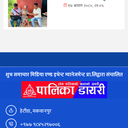
१७ श्रावण २०८०, २१:०५
शुभ समाचार मिडिया एण्ड इभेन्ट म्यानेजमेन्ट प्रा.लिद्वारा संचालित
हेटौंडा, मकवानपुर
+९७७ ९८४५२९७००६