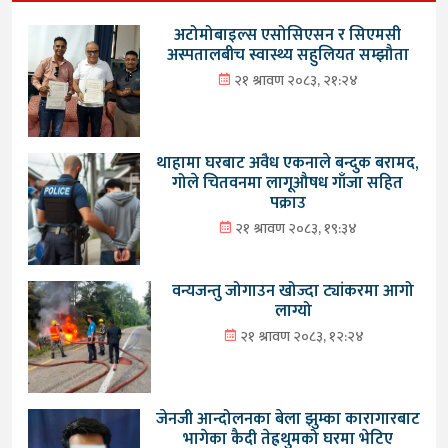
अटोमोबाइल्स एसोसिएसन र सिएमसी
अस्पतालबीच स्वास्थ्य सहुलियत सम्झौता
२१ श्रावण २०८३, २१:२४
थाहामा घरबाट अवैध एकनाले बन्दुक बरामद,
गोले चितवनमा लागूऔषध गाँजा सहित
पक्राउ
२१ श्रावण २०८३, १९:३४
वन्यजन्तु जोगाउन खोज्दा ट्यांकरमा आगो
लाग्यो
२१ श्रावण २०८३, १२:२४
जेनजी आन्दोलनका बेला झुम्का कारागारबाट
भागेका कैदी तेह्रथुमको घरमा भेटिए