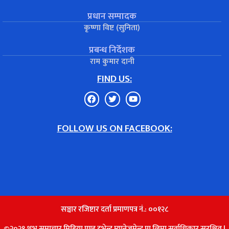
प्रधान सम्पादक
कृष्णा विष्ट (सुनिता)
प्रबन्ध निर्देशक
राम कुमार दानी
FIND US:
FOLLOW US ON FACEBOOK:
सञ्चार रजिष्टार दर्ता प्रमाणपत्र नं.: ००१२८
©२०२१ शुभ समाचार मिडिया एण्ड इभेन्ट म्यानेजमेन्ट प्रा.लिमा सर्वाधिकार सुरक्षित |