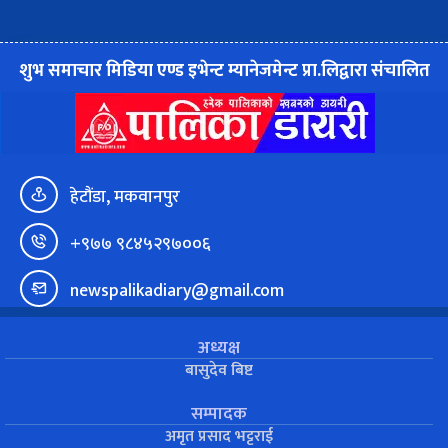
शुभ समाचार मिडिया एण्ड इभेन्ट म्यानेजमेन्ट प्रा.लिद्वारा संचालित
हेटौंडा, मकवानपुर
+९७७ ९८४५२९७००६
newspalikadiary@gmail.com
अध्यक्ष
बासुदेव बिष्ट
सम्पादक
अमृत प्रसाद भट्टराई