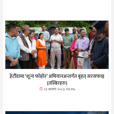
हेटौँडामा ‘शून्य फोहोर’ अभियानअन्तर्गत बृहत् सरसफाइ
(तस्बिरहरु)
२३ श्रावण २०८३, १४:१७