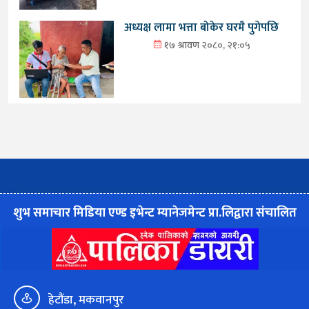
अध्यक्ष लामा भत्ता बोकेर घरमै पुगेपछि
१७ श्रावण २०८०, २१:०५
शुभ समाचार मिडिया एण्ड इभेन्ट म्यानेजमेन्ट प्रा.लिद्वारा संचालित
हेटौंडा, मकवानपुर