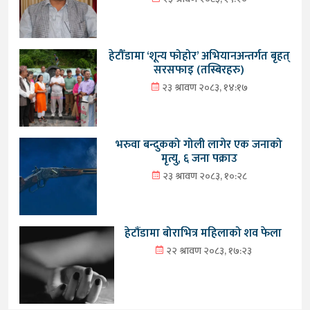
हेटौँडामा ‘शून्य फोहोर’ अभियानअन्तर्गत बृहत्
सरसफाइ (तस्बिरहरु)
२३ श्रावण २०८३, १४:१७
भरुवा बन्दुकको गोली लागेर एक जनाको
मृत्यु, ६ जना पक्राउ
२३ श्रावण २०८३, १०:२८
हेटौंडामा बोराभित्र महिलाको शव फेला
२२ श्रावण २०८३, १७:२३