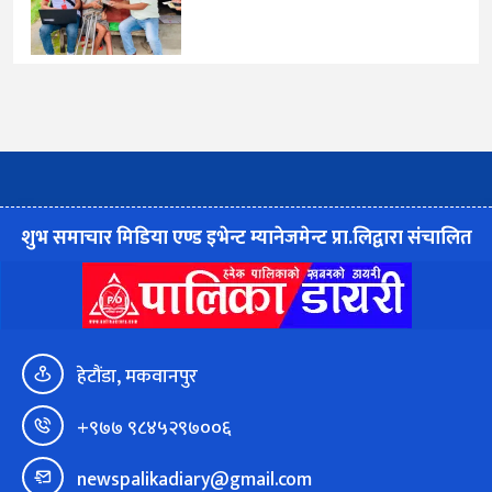
शुभ समाचार मिडिया एण्ड इभेन्ट म्यानेजमेन्ट प्रा.लिद्वारा संचालित
हेटौंडा, मकवानपुर
+९७७ ९८४५२९७००६
newspalikadiary@gmail.com