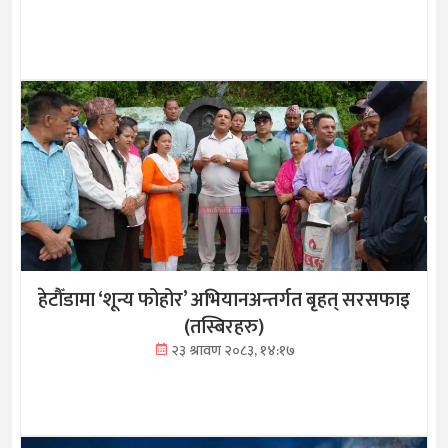
हेटौँडामा ‘शून्य फोहोर’ अभियानअन्तर्गत बृहत् सरसफाइ
(तस्बिरहरु)
२३ श्रावण २०८३, १४:१७