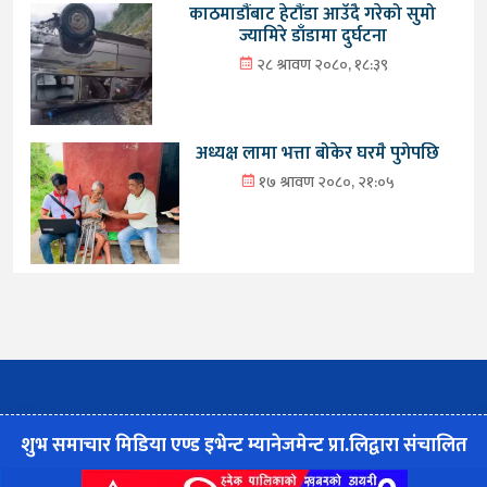
काठमाडौंबाट हेटौंडा आउँदै गरेको सुमो
ज्यामिरे डाँडामा दुर्घटना
२८ श्रावण २०८०, १८:३९
अध्यक्ष लामा भत्ता बोकेर घरमै पुगेपछि
१७ श्रावण २०८०, २१:०५
शुभ समाचार मिडिया एण्ड इभेन्ट म्यानेजमेन्ट प्रा.लिद्वारा संचालित