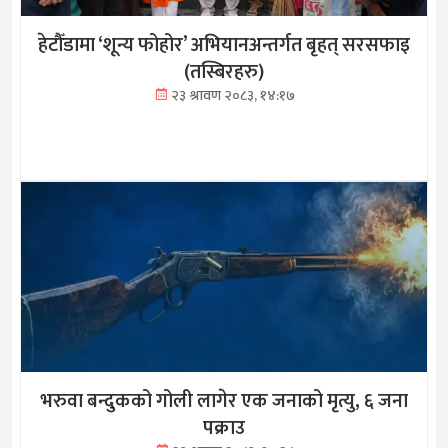
हेटौँडामा ‘शून्य फोहोर’ अभियानअन्तर्गत बृहत् सरसफाइ
(तस्बिरहरु)
२३ श्रावण २०८३, १४:१७
भरुवा बन्दुकको गोली लागेर एक जनाको मृत्यु, ६ जना
पक्राउ