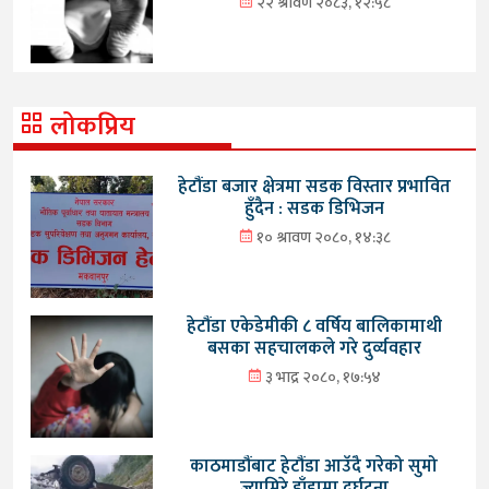
२२ श्रावण २०८३, १२:५८
लोकप्रिय
हेटौंडा बजार क्षेत्रमा सडक विस्तार प्रभावित
हुँदैन : सडक डिभिजन
१० श्रावण २०८०, १४:३८
हेटौंडा एकेडेमीकी ८ वर्षिय बालिकामाथी
बसका सहचालकले गरे दुर्व्यवहार
३ भाद्र २०८०, १७:५४
काठमाडौंबाट हेटौंडा आउँदै गरेको सुमो
ज्यामिरे डाँडामा दुर्घटना