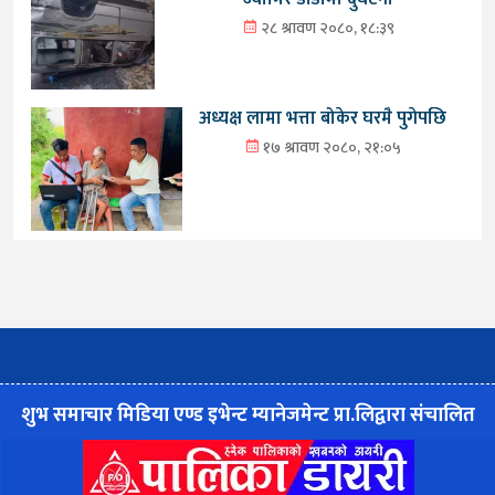
२८ श्रावण २०८०, १८:३९
अध्यक्ष लामा भत्ता बोकेर घरमै पुगेपछि
१७ श्रावण २०८०, २१:०५
शुभ समाचार मिडिया एण्ड इभेन्ट म्यानेजमेन्ट प्रा.लिद्वारा संचालित