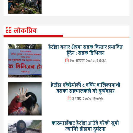
लोकप्रिय
हेटौंडा बजार क्षेत्रमा सडक विस्तार प्रभावित
हुँदैन : सडक डिभिजन
१० श्रावण २०८०, १४:३८
हेटौंडा एकेडेमीकी ८ वर्षिय बालिकामाथी
बसका सहचालकले गरे दुर्व्यवहार
३ भाद्र २०८०, १७:५४
काठमाडौंबाट हेटौंडा आउँदै गरेको सुमो
ज्यामिरे डाँडामा दुर्घटना