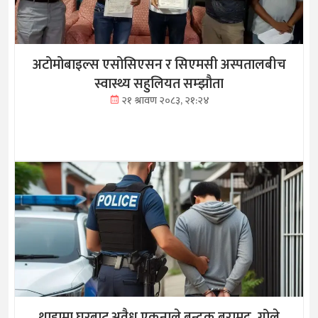
अटोमोबाइल्स एसोसिएसन र सिएमसी अस्पतालबीच
स्वास्थ्य सहुलियत सम्झौता
२१ श्रावण २०८३, २१:२४
थाहामा घरबाट अवैध एकनाले बन्दुक बरामद, गोले