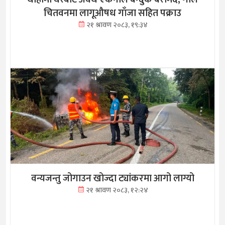
चितवनमा लागूऔषध गाँजा सहित पक्राउ
२१ श्रावण २०८३, १९:३४
वन्यजन्तु जोगाउन खोज्दा ट्यांकरमा आगो लाग्यो
२१ श्रावण २०८३, १२:२४