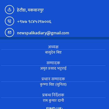
हेटौंडा, मकवानपुर
+९७७ ९८४५२९७००६
newspalikadiary@gmail.com
अध्यक्ष
बासुदेव बिष्ट
सम्पादक
अमृत प्रसाद भट्टराई
प्रधान सम्पादक
कृष्णा विष्ट (सुनिता)
प्रबन्ध निर्देशक
राम कुमार दानी
FIND US: