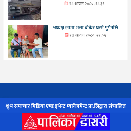
२८ श्रावण २०८०, १८:३९
अध्यक्ष लामा भत्ता बोकेर घरमै पुगेपछि
१७ श्रावण २०८०, २१:०५
शुभ समाचार मिडिया एण्ड इभेन्ट म्यानेजमेन्ट प्रा.लिद्वारा संचालित